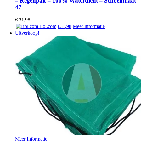
– Regenpak – 100% Waterdicht – Schoenmaat
47
€
31,98
Bol.com
€31,98
Meer Informatie
Uitverkoop!
Meer Informatie