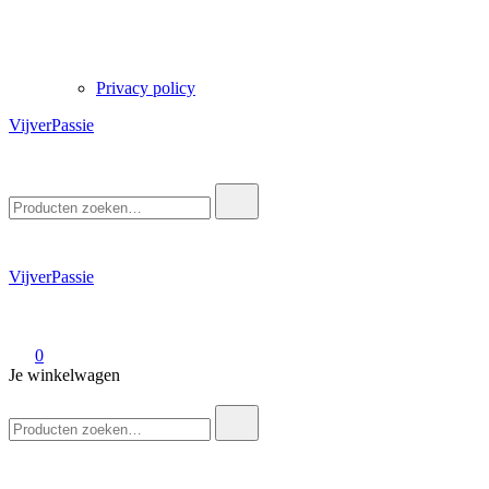
Privacy policy
VijverPassie
Zoek
naar:
VijverPassie
0
Je winkelwagen
Zoek
naar: