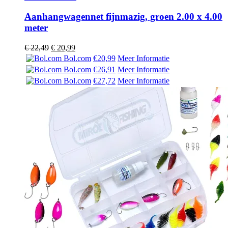
Aanhangwagennet fijnmazig, groen 2.00 x 4.00
meter
Oorspronkelijke
Huidige
€
22,49
€
20,99
prijs
prijs
Bol.com
€20,99
Meer Informatie
was:
is:
Bol.com
€26,91
Meer Informatie
€ 22,49.
€ 20,99.
Bol.com
€27,72
Meer Informatie