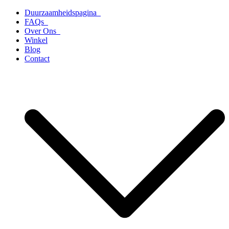
Ga
Duurzaamheidspagina
naar
FAQs
de
Over Ons
inhoud
Winkel
Blog
Contact