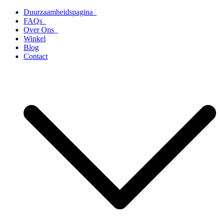
Ga
Duurzaamheidspagina
naar
FAQs
de
Over Ons
inhoud
Winkel
Blog
Contact