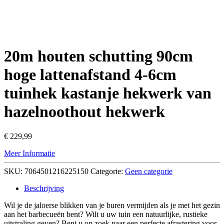
20m houten schutting 90cm
hoge lattenafstand 4-6cm
tuinhek kastanje hekwerk van
hazelnoothout hekwerk
€
229,99
Meer Informatie
SKU:
7064501216225150
Categorie:
Geen categorie
Beschrijving
Wil je de jaloerse blikken van je buren vermijden als je met het gezin
aan het barbecueën bent? Wilt u uw tuin een natuurlijke, rustieke
uitstraling geven? Bent u op zoek naar een perfecte afrastering voor