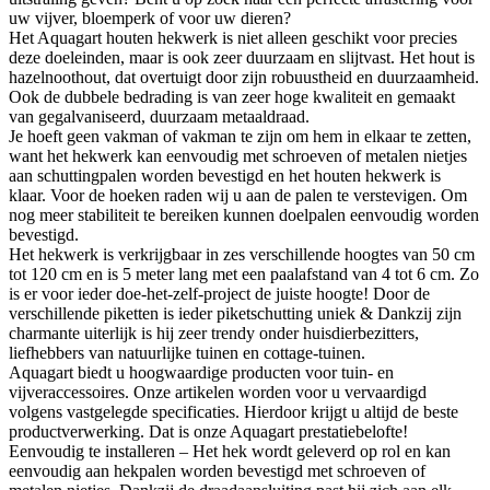
uw vijver, bloemperk of voor uw dieren?
Het Aquagart houten hekwerk is niet alleen geschikt voor precies
deze doeleinden, maar is ook zeer duurzaam en slijtvast. Het hout is
hazelnoothout, dat overtuigt door zijn robuustheid en duurzaamheid.
Ook de dubbele bedrading is van zeer hoge kwaliteit en gemaakt
van gegalvaniseerd, duurzaam metaaldraad.
Je hoeft geen vakman of vakman te zijn om hem in elkaar te zetten,
want het hekwerk kan eenvoudig met schroeven of metalen nietjes
aan schuttingpalen worden bevestigd en het houten hekwerk is
klaar. Voor de hoeken raden wij u aan de palen te verstevigen. Om
nog meer stabiliteit te bereiken kunnen doelpalen eenvoudig worden
bevestigd.
Het hekwerk is verkrijgbaar in zes verschillende hoogtes van 50 cm
tot 120 cm en is 5 meter lang met een paalafstand van 4 tot 6 cm. Zo
is er voor ieder doe-het-zelf-project de juiste hoogte! Door de
verschillende piketten is ieder piketschutting uniek & Dankzij zijn
charmante uiterlijk is hij zeer trendy onder huisdierbezitters,
liefhebbers van natuurlijke tuinen en cottage-tuinen.
Aquagart biedt u hoogwaardige producten voor tuin- en
vijveraccessoires. Onze artikelen worden voor u vervaardigd
volgens vastgelegde specificaties. Hierdoor krijgt u altijd de beste
productverwerking. Dat is onze Aquagart prestatiebelofte!
Eenvoudig te installeren – Het hek wordt geleverd op rol en kan
eenvoudig aan hekpalen worden bevestigd met schroeven of