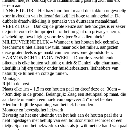
metalen nietjes. Dankzij de draadaansluiting past hij zich aan elk
terrein aan.
LANGE DUUR – Het hazelnoothout maakt de stokken ongevoelig
voor invloeden van buitenaf dankzij het hoge tanninegehalte. De
dubbele draadwikkeling is gemaakt van duurzaam metaaldraad.
VEELZIJDIG – Dankzij de grote keuze aan hekhoogtes is er zeker
de juiste voor elk tuinproject – of het nu gaat om privacyscherm,
afscheiding, beveiliging voor de vijver & als dierenhek!
MILIEUVRIENDELIJK – Wanneer u het houten hek gebruikt,
beschermt u niet alleen uw tuin, maar ook het milieu, aangezien
deze grotendeels is gemaakt van hernieuwbare grondstoffen.
HARMONISCH TUINONTWERP – Door de verschillende
piketten is elke houten schutting uniek & Dankzij zijn charmante
uiterlijk is hij erg trendy onder huisdierbezitters, liefhebbers van
natuurlijke tuinen en cottage-tuinen.
Montage:
Rijd in de post
Plaats elke 1m – 1,5 m een houten paal en dreef deze ca. 30cm –
40cm diep in de grond. Belangrijk: Zaag een steunpaal op maat, die
aan beide uiteinden een hoek van ongeveer 45° moet hebben.
Hierdoor blijft de spanning van het hek behouden.
Monteer en bevestig het hekwerk
Bevestig nu het ene uiteinde van het hek aan de houten paal die u
hebt ingeslagen met behulp van een houtconstructieschroef of een
nietje. Span nu het hekwerk zo strak als je wilt met de hand van paal