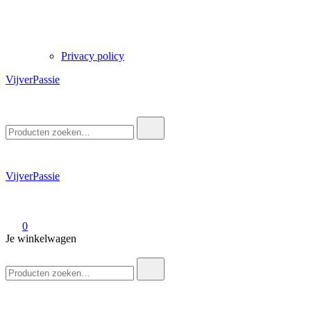
Privacy policy
VijverPassie
Zoek
naar:
VijverPassie
0
Je winkelwagen
Zoek
naar: