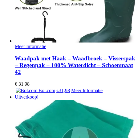
Meer Informatie
Waadpak met Haak – Waadbroek – Visserspak
– Regenpak – 100% Waterdicht – Schoenmaat
42
€
31,98
Bol.com
€31,98
Meer Informatie
Uitverkoop!