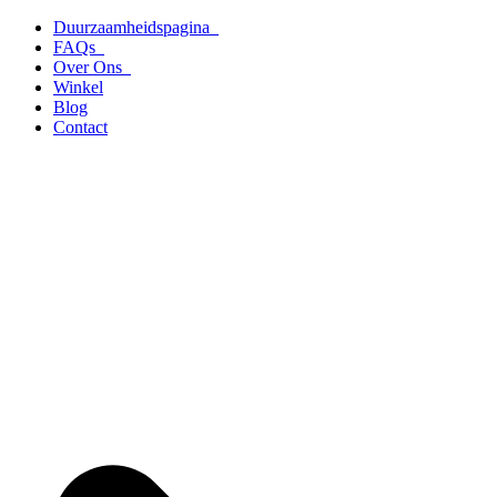
Ga
Duurzaamheidspagina
naar
FAQs
de
Over Ons
inhoud
Winkel
Blog
Contact