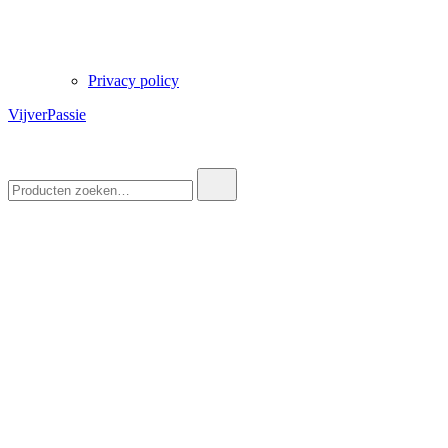
Privacy policy
VijverPassie
Zoek
naar: