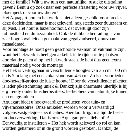
met de familie? Wilt u uw tuin een natuurlijke, rustieke uitstraling
geven? Bent u op zoek naar een perfecte afrastering voor uw vijver,
bloemperk of voor uw dieren?
Het Aquagart houten hekwerk is niet alleen geschikt voor precies
deze doeleinden, maar is meegeleverd, nog steeds zeer duurzaam en
slijtvast. Het hout is hazelnoothout, dat overtuigt door zijn
robuustheid en duurzaamheid. Ook de dubbele bedrading is van
zeer hoge kwaliteit en gemaakt van gegalvaniseerd, duurzaam
metaaldraad.
Voor montage Je hoeft geen geschoolde vakman of vakman te zijn,
want het hekwerk is heel gemakkelijk in te rijden of te plaatsen
doordat de palen al op het hekwerk staan. Je hebt dus geen extra
materiaal nodig voor de montage
Het hek is verkrijgbaar in verschillende hoogtes van 35 cm – 60 cm
en is 5 m lang met een stokafstand van 4-6 cm. Zo is er voor ieder
doe-het-zelf-project de juiste hoogte! Door de verschillende piketten
is ieder piketschutting uniek & Dankzij zijn charmante uiterlijk is hij
erg trendy onder huisdierbezitters, liefhebbers van natuurlijke tuinen
en cottage-tuinen.
Aquagart biedt u hoogwaardige producten voor tuin- en
vijveraccessoires. Onze artikelen worden voor u vervaardigd
volgens vastgelegde specificaties. Hierdoor krijgt u altijd de beste
productverwerking. Dat is onze Aquagart prestatiebelofte!
Eenvoudig te installeren – Het hek wordt geleverd op rol en kan
worden gehamerd of in de grond worden gestoken. Dankzij de