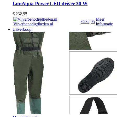
LunAqua Power LED driver 30 W
€
232,95
Meer
€232,95
Vijverbenodigdheden.nl
Informatie
Uitverkoop!