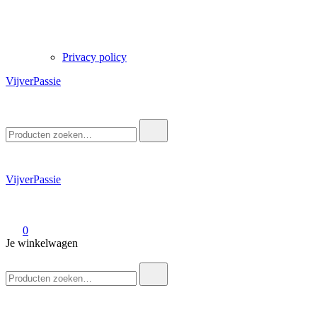
Privacy policy
VijverPassie
Zoek
naar:
VijverPassie
0
Je winkelwagen
Zoek
naar: