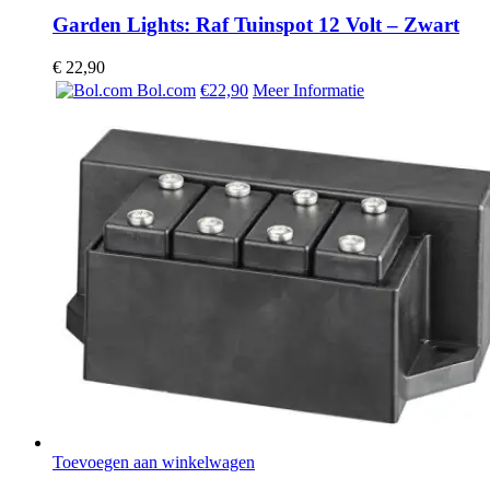
Garden Lights: Raf Tuinspot 12 Volt – Zwart
€
22,90
Bol.com
€22,90
Meer Informatie
Toevoegen aan winkelwagen