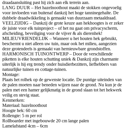
draadaansluiting past hij zich aan elk terrein aan.
LANG DUUR – Het hazelnoothout maakt de stokken ongevoelig
voor invloeden van buitenaf dankzij het hoge tanninegehalte. De
dubbele draadwikkeling is gemaakt van duurzaam metaaldraad.
VEELZIJDIG – Dankzij de grote keuze aan hekhoogtes is er zeker
de juiste voor elk tuinproject – of het nu gaat om privacyscherm,
afscheiding, beveiliging voor de vijver & als dierenhek!
MILIEUVRIENDELIJK – Wanneer u het houten hek gebruikt,
beschermt u niet alleen uw tuin, maar ook het milieu, aangezien
deze grotendeels is gemaakt van hernieuwbare grondstoffen.
HARMONISCH TUINONTWERP – Door de verschillende
piketten is elke houten schutting uniek & Dankzij zijn charmante
uiterlijk is hij erg trendy onder huisdierbezitters, liefhebbers van
natuurlijke tuinen en cottage-tuinen.
Montage:
Plaats het rolhek op de gewenste locatie. De puntige uiteinden van
de palen moeten naar beneden wijzen naar de grond. Nu kun je de
palen met een hamer gelijkmatig in de grond slaan tot het hekwerk
veilig en stevig staat.
Kenmerken:
Materiaal: hazelnoothout
Hoogte hek: 60 cm
Rollengte: 5 m per rol
Rollboarder met ingebouwde 20 cm lange palen
Lamelafstand 4cm – 6cm