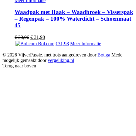
Meer Informatie
Waadpak met Haak – Waadbroek – Visserspak
– Regenpak – 100% Waterdicht – Schoenmaat
45
Oorspronkelijke
Huidige
€
33,96
€
31,98
prijs
prijs
Bol.com
€31,98
Meer Informatie
was:
is:
€ 33,96.
€ 31,98.
© 2026 VijverPassie. met trots aangedreven door
Botiga
Mede
mogelijk gemaakt door
vergeliking.nl
Terug naar boven