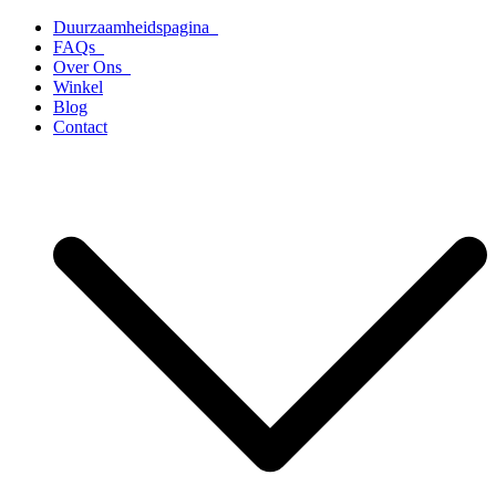
Ga
Duurzaamheidspagina
naar
FAQs
de
Over Ons
inhoud
Winkel
Blog
Contact