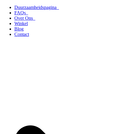
Ga
Duurzaamheidspagina
naar
FAQs
de
Over Ons
inhoud
Winkel
Blog
Contact