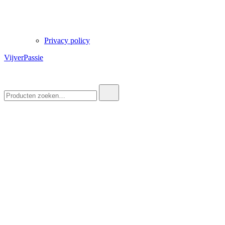
Privacy policy
VijverPassie
Zoek
naar: