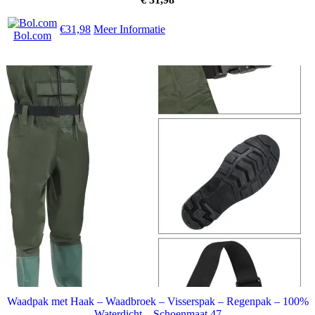
€31,98
Meer Informatie
Bol.com
Waadpak met Haak – Waadbroek – Visserspak – Regenpak – 100%
Waterdicht – Schoenmaat 47