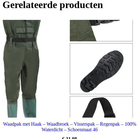
Gerelateerde producten
Waadpak met Haak – Waadbroek – Visserspak – Regenpak – 100%
Waterdicht – Schoenmaat 46
€
31,98