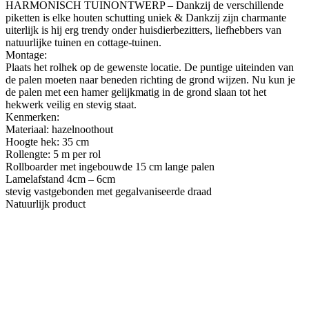
HARMONISCH TUINONTWERP – Dankzij de verschillende
piketten is elke houten schutting uniek & Dankzij zijn charmante
uiterlijk is hij erg trendy onder huisdierbezitters, liefhebbers van
natuurlijke tuinen en cottage-tuinen.
Montage:
Plaats het rolhek op de gewenste locatie. De puntige uiteinden van
de palen moeten naar beneden richting de grond wijzen. Nu kun je
de palen met een hamer gelijkmatig in de grond slaan tot het
hekwerk veilig en stevig staat.
Kenmerken:
Materiaal: hazelnoothout
Hoogte hek: 35 cm
Rollengte: 5 m per rol
Rollboarder met ingebouwde 15 cm lange palen
Lamelafstand 4cm – 6cm
stevig vastgebonden met gegalvaniseerde draad
Natuurlijk product