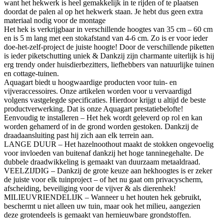
want het hekwerk is heel gemakkelijk in te rijden of te plaatsen
doordat de palen al op het hekwerk staan. Je hebt dus geen extra
materiaal nodig voor de montage
Het hek is verkrijgbaar in verschillende hoogtes van 35 cm – 60 cm
en is 5 m lang met een stokafstand van 4-6 cm. Zo is er voor ieder
doe-het-zelf-project de juiste hoogte! Door de verschillende piketten
is ieder piketschutting uniek & Dankzij zijn charmante uiterlijk is hij
erg trendy onder huisdierbezitters, liefhebbers van natuurlijke tuinen
en cottage-tuinen.
Aquagart biedt u hoogwaardige producten voor tuin- en
vijveraccessoires. Onze artikelen worden voor u vervaardigd
volgens vastgelegde specificaties. Hierdoor krijgt u altijd de beste
productverwerking. Dat is onze Aquagart prestatiebelofte!
Eenvoudig te installeren – Het hek wordt geleverd op rol en kan
worden gehamerd of in de grond worden gestoken. Dankzij de
draadaansluiting past hij zich aan elk terrein aan.
LANGE DUUR – Het hazelnoothout maakt de stokken ongevoelig
voor invloeden van buitenaf dankzij het hoge tanninegehalte. De
dubbele draadwikkeling is gemaakt van duurzaam metaaldraad.
VEELZIJDIG – Dankzij de grote keuze aan hekhoogtes is er zeker
de juiste voor elk tuinproject – of het nu gaat om privacyscherm,
afscheiding, beveiliging voor de vijver & als dierenhek!
MILIEUVRIENDELIJK – Wanneer u het houten hek gebruikt,
beschermt u niet alleen uw tuin, maar ook het milieu, aangezien
deze grotendeels is gemaakt van hernieuwbare grondstoffen.