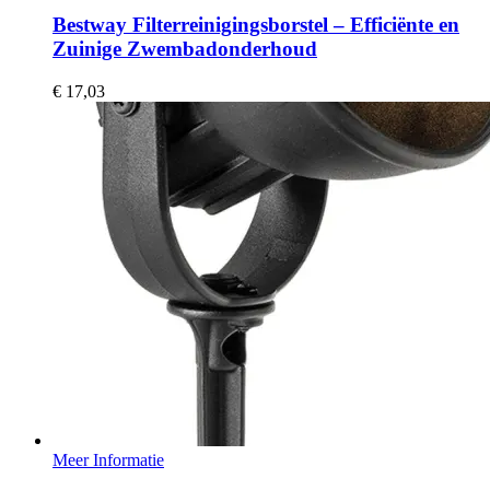
Bestway Filterreinigingsborstel – Efficiënte en
Zuinige Zwembadonderhoud
€
17,03
Meer Informatie