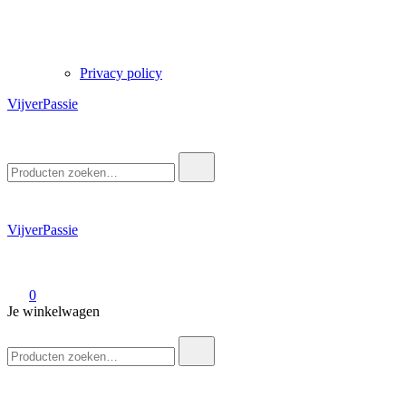
Privacy policy
VijverPassie
Zoek
naar:
VijverPassie
0
Je winkelwagen
Zoek
naar: