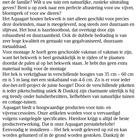
met de familie? Wilt u uw tuin een natuurlijke, rustieke uitstraling
geven? Bent u op zoek naar een perfecte afrastering voor uw vijver,
bloemperk of voor uw dieren?
Het Aquagart houten hekwerk is niet alleen geschikt voor precies
deze doeleinden, maar is meegeleverd, nog steeds zeer duurzaam en
slijtvast. Het hout is hazelnoothout, dat overtuigt door zijn
robuustheid en duurzaamheid. Ook de dubbele bedrading is van
zeer hoge kwaliteit en gemaakt van gegalvaniseerd, duurzaam
metaaldraad.
Voor montage Je hoeft geen geschoolde vakman of vakman te zijn,
want het hekwerk is heel gemakkelijk in te rijden of te plaatsen
doordat de palen al op het hekwerk staan. Je hebt dus geen extra
materiaal nodig voor de montage
Het hek is verkrijgbaar in verschillende hoogtes van 35 cm – 60 cm
en is 5 m lang met een stokafstand van 4-6 cm. Zo is er voor ieder
doe-het-zelf-project de juiste hoogte! Door de verschillende piketten
is ieder piketschutting uniek & Dankzij zijn charmante uiterlijk is hij
erg trendy onder huisdierbezitters, liefhebbers van natuurlijke tuinen
en cottage-tuinen.
Aquagart biedt u hoogwaardige producten voor tuin- en
vijveraccessoires. Onze artikelen worden voor u vervaardigd
volgens vastgelegde specificaties. Hierdoor krijgt u altijd de beste
productverwerking. Dat is onze Aquagart prestatiebelofte!
Eenvoudig te installeren – Het hek wordt geleverd op rol en kan
worden gehamerd of in de grond worden gestoken. Dankzij de