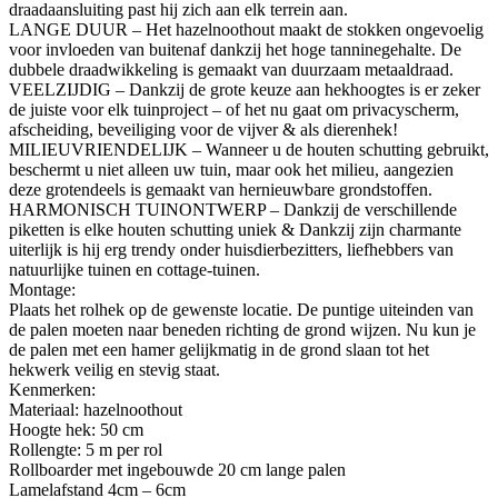
draadaansluiting past hij zich aan elk terrein aan.
LANGE DUUR – Het hazelnoothout maakt de stokken ongevoelig
voor invloeden van buitenaf dankzij het hoge tanninegehalte. De
dubbele draadwikkeling is gemaakt van duurzaam metaaldraad.
VEELZIJDIG – Dankzij de grote keuze aan hekhoogtes is er zeker
de juiste voor elk tuinproject – of het nu gaat om privacyscherm,
afscheiding, beveiliging voor de vijver & als dierenhek!
MILIEUVRIENDELIJK – Wanneer u de houten schutting gebruikt,
beschermt u niet alleen uw tuin, maar ook het milieu, aangezien
deze grotendeels is gemaakt van hernieuwbare grondstoffen.
HARMONISCH TUINONTWERP – Dankzij de verschillende
piketten is elke houten schutting uniek & Dankzij zijn charmante
uiterlijk is hij erg trendy onder huisdierbezitters, liefhebbers van
natuurlijke tuinen en cottage-tuinen.
Montage:
Plaats het rolhek op de gewenste locatie. De puntige uiteinden van
de palen moeten naar beneden richting de grond wijzen. Nu kun je
de palen met een hamer gelijkmatig in de grond slaan tot het
hekwerk veilig en stevig staat.
Kenmerken:
Materiaal: hazelnoothout
Hoogte hek: 50 cm
Rollengte: 5 m per rol
Rollboarder met ingebouwde 20 cm lange palen
Lamelafstand 4cm – 6cm