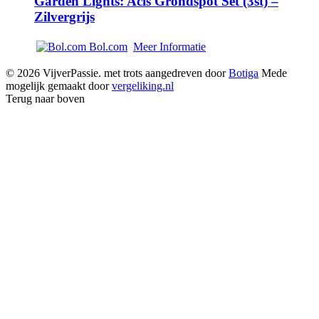
Garden Lights: Acis Grondspot Set (3st) –
Zilvergrijs
Bol.com
Meer Informatie
© 2026 VijverPassie. met trots aangedreven door
Botiga
Mede
mogelijk gemaakt door
vergeliking.nl
Terug naar boven