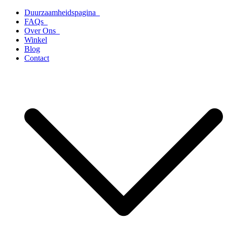
Ga
Duurzaamheidspagina
naar
FAQs
de
Over Ons
inhoud
Winkel
Blog
Contact