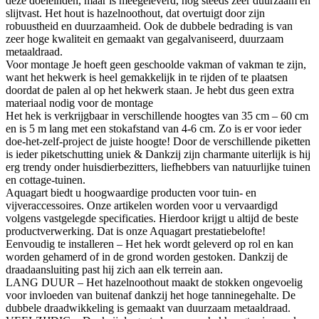
deze doeleinden, maar is meegeleverd, nog steeds zeer duurzaam en
slijtvast. Het hout is hazelnoothout, dat overtuigt door zijn
robuustheid en duurzaamheid. Ook de dubbele bedrading is van
zeer hoge kwaliteit en gemaakt van gegalvaniseerd, duurzaam
metaaldraad.
Voor montage Je hoeft geen geschoolde vakman of vakman te zijn,
want het hekwerk is heel gemakkelijk in te rijden of te plaatsen
doordat de palen al op het hekwerk staan. Je hebt dus geen extra
materiaal nodig voor de montage
Het hek is verkrijgbaar in verschillende hoogtes van 35 cm – 60 cm
en is 5 m lang met een stokafstand van 4-6 cm. Zo is er voor ieder
doe-het-zelf-project de juiste hoogte! Door de verschillende piketten
is ieder piketschutting uniek & Dankzij zijn charmante uiterlijk is hij
erg trendy onder huisdierbezitters, liefhebbers van natuurlijke tuinen
en cottage-tuinen.
Aquagart biedt u hoogwaardige producten voor tuin- en
vijveraccessoires. Onze artikelen worden voor u vervaardigd
volgens vastgelegde specificaties. Hierdoor krijgt u altijd de beste
productverwerking. Dat is onze Aquagart prestatiebelofte!
Eenvoudig te installeren – Het hek wordt geleverd op rol en kan
worden gehamerd of in de grond worden gestoken. Dankzij de
draadaansluiting past hij zich aan elk terrein aan.
LANG DUUR – Het hazelnoothout maakt de stokken ongevoelig
voor invloeden van buitenaf dankzij het hoge tanninegehalte. De
dubbele draadwikkeling is gemaakt van duurzaam metaaldraad.