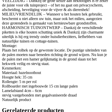
VEELZIJDIG – Dankzij de grote keuze aan hekhoogtes is er zeker
de juiste voor elk tuinproject – of het nu gaat om privacyscherm,
afscheiding, beveiliging voor de vijver & als dierenhek!
MILIEUVRIENDELIJK – Wanneer u het houten hek gebruikt,
beschermt u niet alleen uw tuin, maar ook het milieu, aangezien
deze grotendeels is gemaakt van hernieuwbare grondstoffen.
HARMONISCH TUINONTWERP – Dankzij de verschillende
piketten is elke houten schutting uniek & Dankzij zijn charmante
uiterlijk is hij erg trendy onder huisdierbezitters, liefhebbers van
natuurlijke tuinen en cottage-tuinen.
Montage:
Plaats het rolhek op de gewenste locatie. De puntige uiteinden van
de palen moeten naar beneden richting de grond wijzen. Nu kun je
de palen met een hamer gelijkmatig in de grond slaan tot het
hekwerk veilig en stevig staat.
Kenmerken:
Materiaal: hazelnoothout
Hoogte hek: 35 cm
Rollengte: 5 m per rol
Rollboarder met ingebouwde 15 cm lange palen
Lamelafstand 4cm – 6cm
stevig vastgebonden met gegalvaniseerde draad
Natuurlijk product
Gerelateerde producten