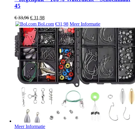
45
Oorspronkelijke
Huidige
€
33,96
€
31,98
prijs
prijs
Bol.com
€31,98
Meer Informatie
was:
is:
€ 33,96.
€ 31,98.
Meer Informatie