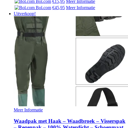
Bol.com
€15,95
Meer Informatie
Bol.com
€45,95
Meer Informatie
Uitverkoop!
Meer Informatie
Waadpak met Haak – Waadbroek – Visserspak
– Regenpak – 100% Waterdicht – Schoenmaat