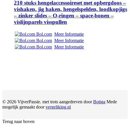
210 stuks hengelaccessoireset met opbergdoos –
vishaken, jig haken, hengelspelden, loodkopjigs
– zinker slides – O-ringen – space-bonen –
vislijnparels visspullen
Bol.com
Meer Informatie
Bol.com
Meer Informatie
Bol.com
Meer Informatie
© 2026 VijverPassie. met trots aangedreven door
Botiga
Mede
mogelijk gemaakt door
vergeliking.nl
Terug naar boven