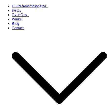
Ga
Duurzaamheidspagina
naar
FAQs
de
Over Ons
inhoud
Winkel
Blog
Contact