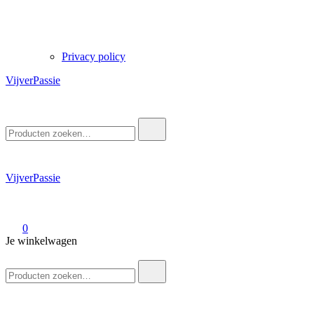
Privacy policy
VijverPassie
Zoek
naar:
VijverPassie
0
Je winkelwagen
Zoek
naar: