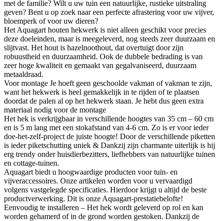
met de familie? Wilt u uw tuin een natuurlijke, rustieke uitstraling
geven? Bent u op zoek naar een perfecte afrastering voor uw vijver,
bloemperk of voor uw dieren?
Het Aquagart houten hekwerk is niet alleen geschikt voor precies
deze doeleinden, maar is meegeleverd, nog steeds zeer duurzaam en
slijtvast. Het hout is hazelnoothout, dat overtuigt door zijn
robuustheid en duurzaamheid. Ook de dubbele bedrading is van
zeer hoge kwaliteit en gemaakt van gegalvaniseerd, duurzaam
metaaldraad.
Voor montage Je hoeft geen geschoolde vakman of vakman te zijn,
want het hekwerk is heel gemakkelijk in te rijden of te plaatsen
doordat de palen al op het hekwerk staan. Je hebt dus geen extra
materiaal nodig voor de montage
Het hek is verkrijgbaar in verschillende hoogtes van 35 cm – 60 cm
en is 5 m lang met een stokafstand van 4-6 cm. Zo is er voor ieder
doe-het-zelf-project de juiste hoogte! Door de verschillende piketten
is ieder piketschutting uniek & Dankzij zijn charmante uiterlijk is hij
erg trendy onder huisdierbezitters, liefhebbers van natuurlijke tuinen
en cottage-tuinen.
Aquagart biedt u hoogwaardige producten voor tuin- en
vijveraccessoires. Onze artikelen worden voor u vervaardigd
volgens vastgelegde specificaties. Hierdoor krijgt u altijd de beste
productverwerking. Dit is onze Aquagart-prestatiebelofte!
Eenvoudig te installeren – Het hek wordt geleverd op rol en kan
worden gehamerd of in de grond worden gestoken. Dankzij de