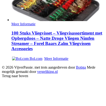
Meer Informatie
100 Stuks Vliegvisset – Vliegvisassortiment met
Opbergdoos – Natte Droge Vliegen Nimfen
Streamer – Forel Baars Zalm Vliegvissen
Accessories
Bol.com
Meer Informatie
© 2026 VijverPassie. met trots aangedreven door
Botiga
Mede
mogelijk gemaakt door
vergeliking.nl
Terug naar boven