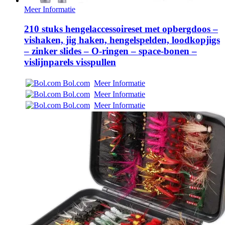
Meer Informatie
210 stuks hengelaccessoireset met opbergdoos –
vishaken, jig haken, hengelspelden, loodkopjigs
– zinker slides – O-ringen – space-bonen –
vislijnparels visspullen
Bol.com
Meer Informatie
Bol.com
Meer Informatie
Bol.com
Meer Informatie