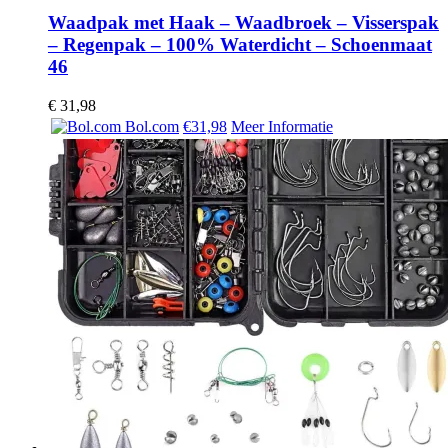
Waadpak met Haak – Waadbroek – Visserspak
– Regenpak – 100% Waterdicht – Schoenmaat
46
€
31,98
Bol.com
€31,98
Meer Informatie