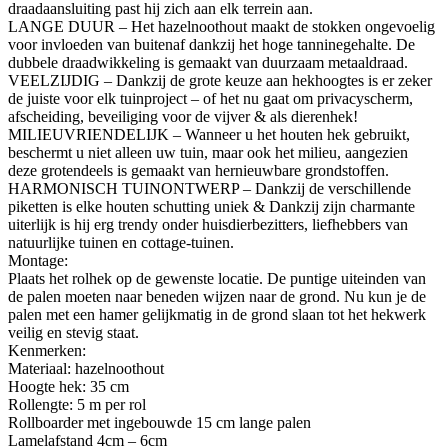
draadaansluiting past hij zich aan elk terrein aan.
LANGE DUUR – Het hazelnoothout maakt de stokken ongevoelig
voor invloeden van buitenaf dankzij het hoge tanninegehalte. De
dubbele draadwikkeling is gemaakt van duurzaam metaaldraad.
VEELZIJDIG – Dankzij de grote keuze aan hekhoogtes is er zeker
de juiste voor elk tuinproject – of het nu gaat om privacyscherm,
afscheiding, beveiliging voor de vijver & als dierenhek!
MILIEUVRIENDELIJK – Wanneer u het houten hek gebruikt,
beschermt u niet alleen uw tuin, maar ook het milieu, aangezien
deze grotendeels is gemaakt van hernieuwbare grondstoffen.
HARMONISCH TUINONTWERP – Dankzij de verschillende
piketten is elke houten schutting uniek & Dankzij zijn charmante
uiterlijk is hij erg trendy onder huisdierbezitters, liefhebbers van
natuurlijke tuinen en cottage-tuinen.
Montage:
Plaats het rolhek op de gewenste locatie. De puntige uiteinden van
de palen moeten naar beneden wijzen naar de grond. Nu kun je de
palen met een hamer gelijkmatig in de grond slaan tot het hekwerk
veilig en stevig staat.
Kenmerken:
Materiaal: hazelnoothout
Hoogte hek: 35 cm
Rollengte: 5 m per rol
Rollboarder met ingebouwde 15 cm lange palen
Lamelafstand 4cm – 6cm