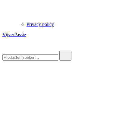
Privacy policy
VijverPassie
Zoek
naar: