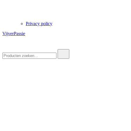
Privacy policy
VijverPassie
Zoek
naar: