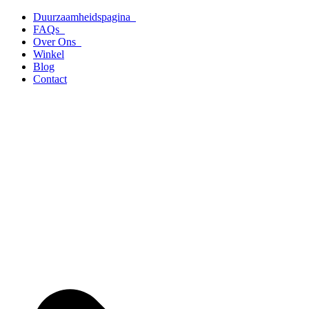
Ga
Duurzaamheidspagina
naar
FAQs
de
Over Ons
inhoud
Winkel
Blog
Contact