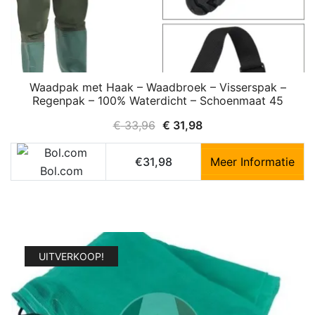
Waadpak met Haak – Waadbroek – Visserspak –
Regenpak – 100% Waterdicht – Schoenmaat 45
Oorspronkelijke
Huidige
€
33,96
€
31,98
prijs
prijs
was:
is:
€31,98
Meer Informatie
Bol.com
€ 33,96.
€ 31,98.
UITVERKOOP!