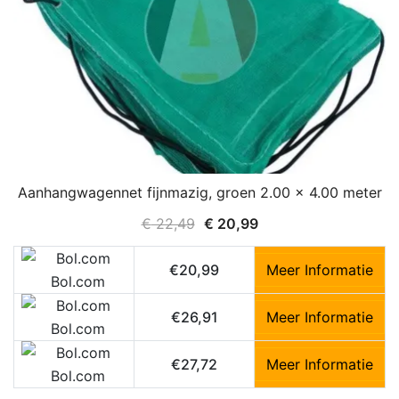
Aanhangwagennet fijnmazig, groen 2.00 x 4.00 meter
Oorspronkelijke
Huidige
€
22,49
€
20,99
prijs
prijs
was:
is:
€20,99
Meer Informatie
Bol.com
€ 22,49.
€ 20,99.
€26,91
Meer Informatie
Bol.com
€27,72
Meer Informatie
Bol.com