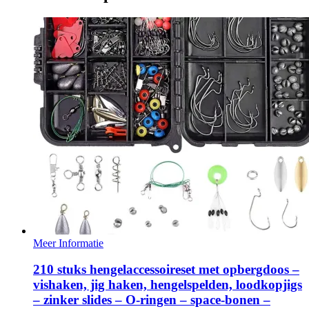
Meer Informatie
210 stuks hengelaccessoireset met opbergdoos –
vishaken, jig haken, hengelspelden, loodkopjigs
– zinker slides – O-ringen – space-bonen –