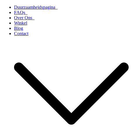
Ga
Duurzaamheidspagina
naar
FAQs
de
Over Ons
inhoud
Winkel
Blog
Contact