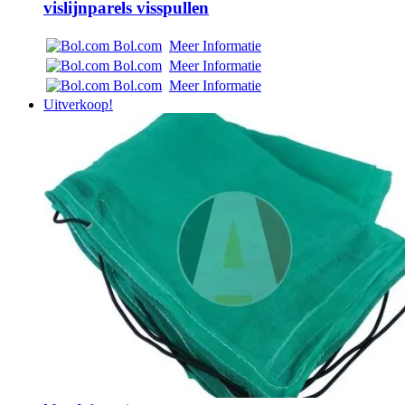
vislijnparels visspullen
Bol.com
Meer Informatie
Bol.com
Meer Informatie
Bol.com
Meer Informatie
Uitverkoop!