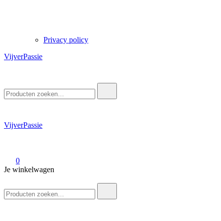
Privacy policy
VijverPassie
Zoek
naar:
VijverPassie
0
Je winkelwagen
Zoek
naar: