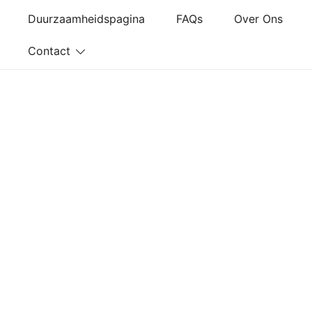
Ga
Duurzaamheidspagina
FAQs
Over Ons
naar
de
Contact
inhoud