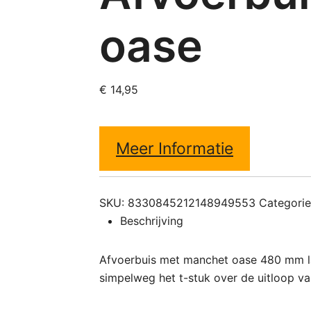
oase
€
14,95
Meer Informatie
SKU:
8330845212148949553
Categori
Beschrijving
Afvoerbuis met manchet oase 480 mm lan
simpelweg het t-stuk over de uitloop va