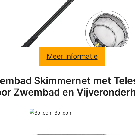
Meer Informatie
wembad Skimmernet met Teles
oor Zwembad en Vijveronder
Bol.com