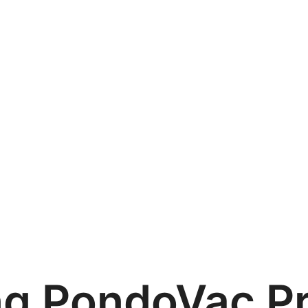
ng PondoVac P