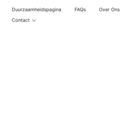
Ga
Duurzaamheidspagina
FAQs
Over Ons
naar
de
Contact
inhoud