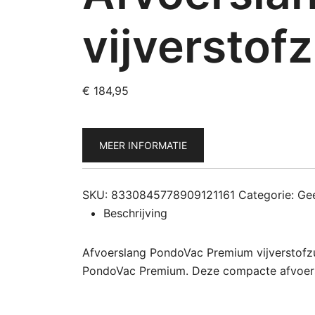
vijverstof
€
184,95
MEER INFORMATIE
SKU:
8330845778909121161
Categorie:
Gee
Beschrijving
Afvoerslang PondoVac Premium vijverstofzui
PondoVac Premium. Deze compacte afvoersl