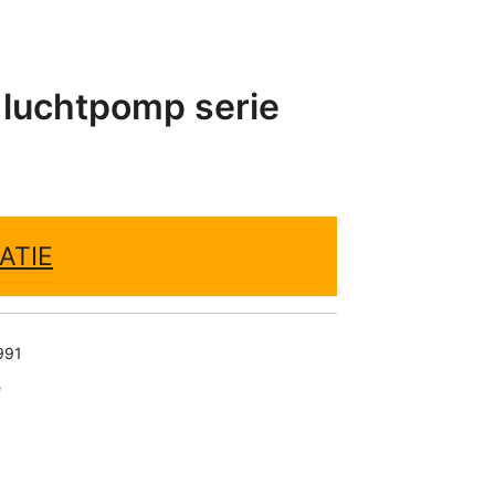
 luchtpomp serie
ATIE
991
e