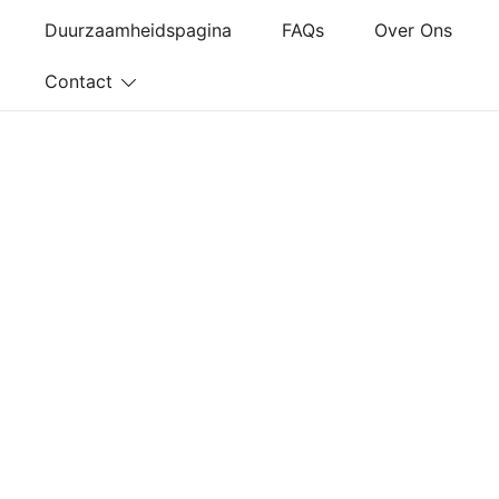
Ga
Duurzaamheidspagina
FAQs
Over Ons
naar
de
Contact
inhoud