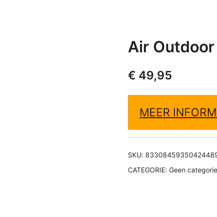
Air Outdoor
€
49,95
MEER INFORM
SKU:
8330845935042448
CATEGORIE:
Geen categori