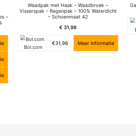
Waadpak met Haak – Waadbroek –
Ga
Visserspak – Regenpak – 100% Waterdicht
es –
– Schoenmaat 42
s
€
31,98
ie
€31,98
Meer Informatie
Bol.com
ie
ie