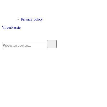
Privacy policy
VijverPassie
Zoek
naar: