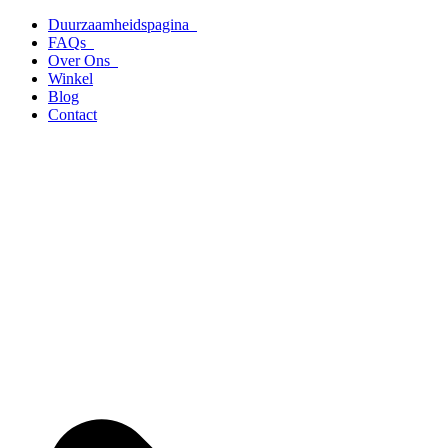
Ga
Duurzaamheidspagina
naar
FAQs
de
Over Ons
inhoud
Winkel
Blog
Contact