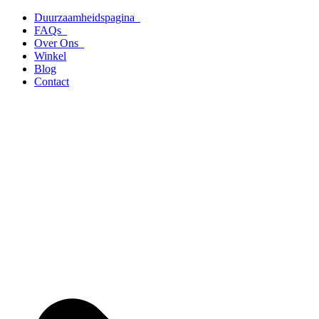
Ga
Duurzaamheidspagina
naar
FAQs
de
Over Ons
inhoud
Winkel
Blog
Contact