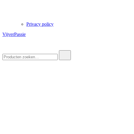
Privacy policy
VijverPassie
Zoek
naar: