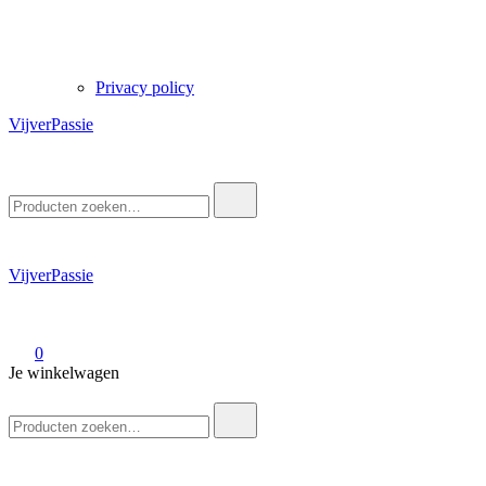
Privacy policy
VijverPassie
Zoek
naar:
VijverPassie
0
Je winkelwagen
Zoek
naar: