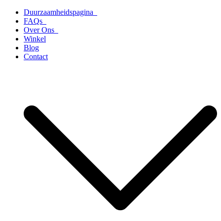
Ga
Duurzaamheidspagina
naar
FAQs
de
Over Ons
inhoud
Winkel
Blog
Contact