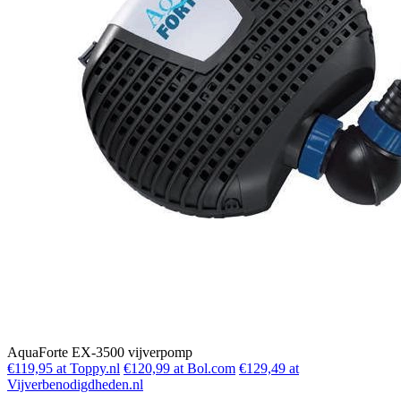
AquaForte EX-3500 vijverpomp
€119,95 at Toppy.nl
€120,99 at Bol.com
€129,49 at
Vijverbenodigdheden.nl