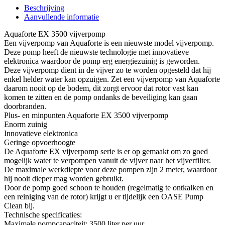
Beschrijving
Aanvullende informatie
Aquaforte EX 3500 vijverpomp
Een vijverpomp van Aquaforte is een nieuwste model vijverpomp.
Deze pomp heeft de nieuwste technologie met innovatieve
elektronica waardoor de pomp erg energiezuinig is geworden.
Deze vijverpomp dient in de vijver zo te worden opgesteld dat hij
enkel helder water kan opzuigen. Zet een vijverpomp van Aquaforte
daarom nooit op de bodem, dit zorgt ervoor dat rotor vast kan
komen te zitten en de pomp ondanks de beveiliging kan gaan
doorbranden.
Plus- en minpunten Aquaforte EX 3500 vijverpomp
Enorm zuinig
Innovatieve elektronica
Geringe opvoerhoogte
De Aquaforte EX vijverpomp serie is er op gemaakt om zo goed
mogelijk water te verpompen vanuit de vijver naar het vijverfilter.
De maximale werkdiepte voor deze pompen zijn 2 meter, waardoor
hij nooit dieper mag worden gebruikt.
Door de pomp goed schoon te houden (regelmatig te ontkalken en
een reiniging van de rotor) krijgt u er tijdelijk een OASE Pump
Clean bij.
Technische specificaties:
Maximale pompcapaciteit: 3500 liter per uur