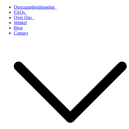
Ga
Duurzaamheidspagina
naar
FAQs
de
Over Ons
inhoud
Winkel
Blog
Contact