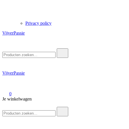
Privacy policy
VijverPassie
Zoek
naar:
VijverPassie
0
Je winkelwagen
Zoek
naar: