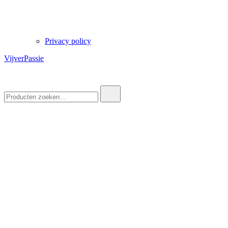
Privacy policy
VijverPassie
Zoek
naar: