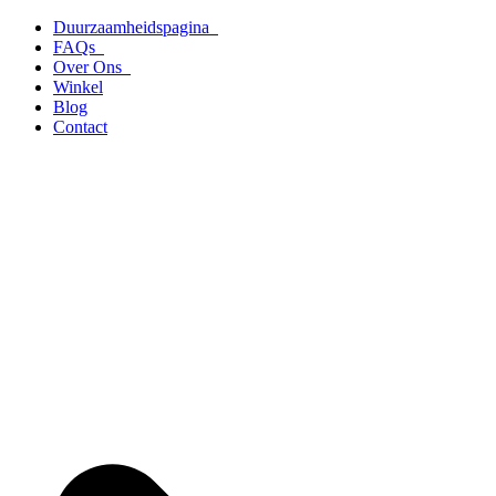
Ga
Duurzaamheidspagina
naar
FAQs
de
Over Ons
inhoud
Winkel
Blog
Contact