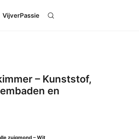
VijverPassie
immer – Kunststof,
wembaden en
le zuigmond – Wit