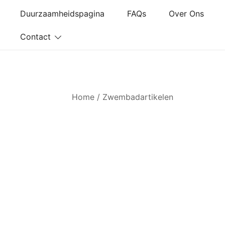
Ga
Duurzaamheidspagina
FAQs
Over Ons
naar
de
Contact
inhoud
Home
/
Zwembadartikelen