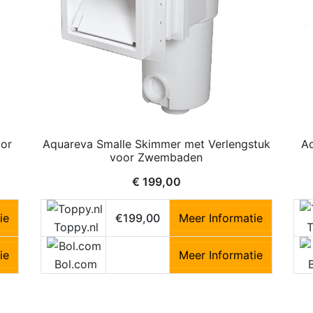
oor
Aquareva Smalle Skimmer met Verlengstuk
Aq
voor Zwembaden
€
199,00
ie
€199,00
Meer Informatie
Toppy.nl
T
ie
Meer Informatie
Bol.com