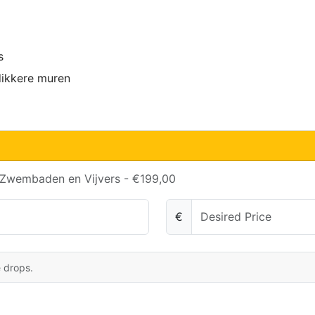
s
 dikkere muren
 Zwembaden en Vijvers - €199,00
€
e drops.