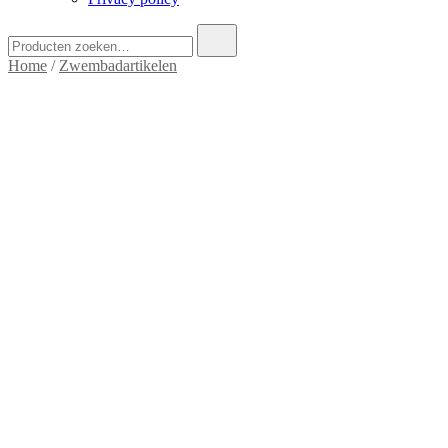
Zoek
naar:
Home
/
Zwembadartikelen