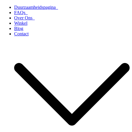
Ga
Duurzaamheidspagina
naar
FAQs
de
Over Ons
inhoud
Winkel
Blog
Contact