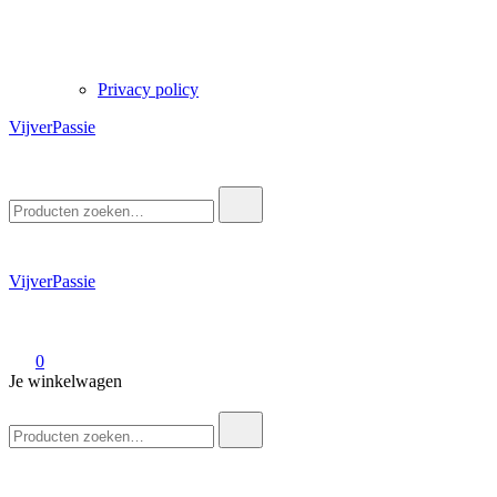
Privacy policy
VijverPassie
Zoek
naar:
VijverPassie
0
Je winkelwagen
Zoek
naar: