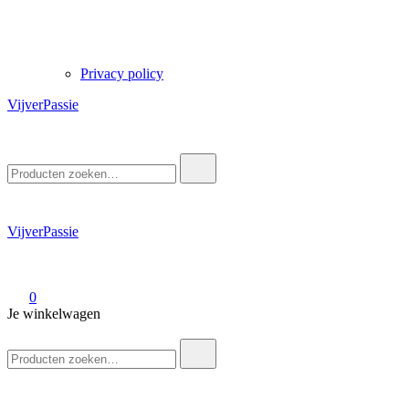
Privacy policy
VijverPassie
Zoek
naar:
VijverPassie
0
Je winkelwagen
Zoek
naar: