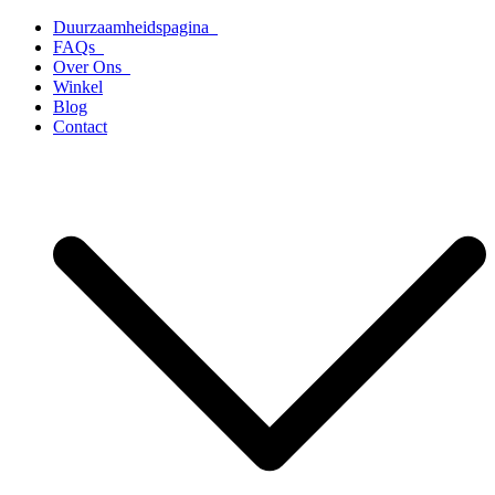
Ga
Duurzaamheidspagina
naar
FAQs
de
Over Ons
inhoud
Winkel
Blog
Contact