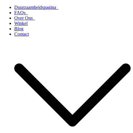
Ga
Duurzaamheidspagina
naar
FAQs
de
Over Ons
inhoud
Winkel
Blog
Contact