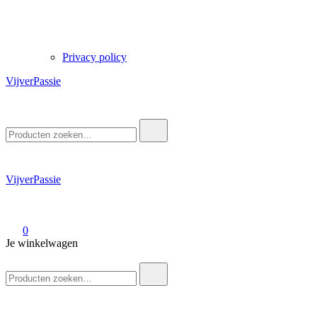
Privacy policy
VijverPassie
Zoek
naar:
VijverPassie
0
Je winkelwagen
Zoek
naar: