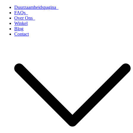
Ga
Duurzaamheidspagina
naar
FAQs
de
Over Ons
inhoud
Winkel
Blog
Contact