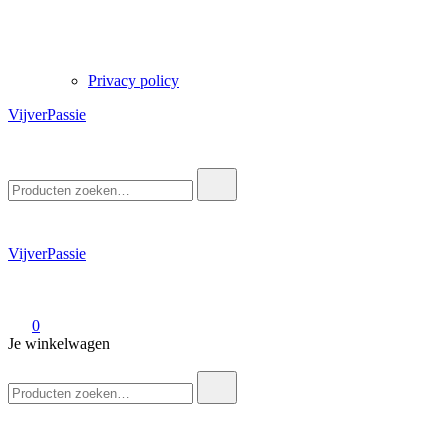
Privacy policy
VijverPassie
Zoek
naar:
VijverPassie
0
Je winkelwagen
Zoek
naar: