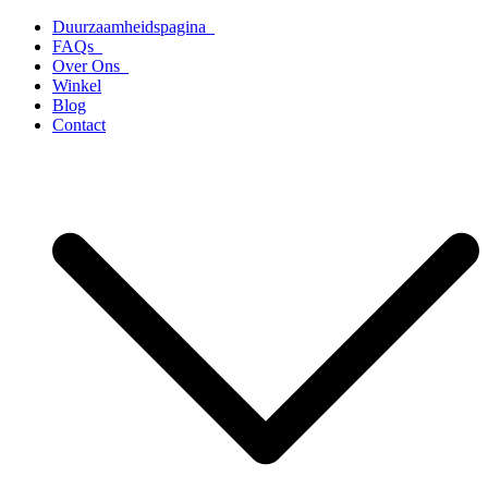
Ga
Duurzaamheidspagina
naar
FAQs
de
Over Ons
inhoud
Winkel
Blog
Contact