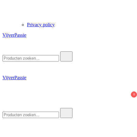
Privacy policy
VijverPassie
Zoek
naar:
VijverPassie
0
Zoek
naar: