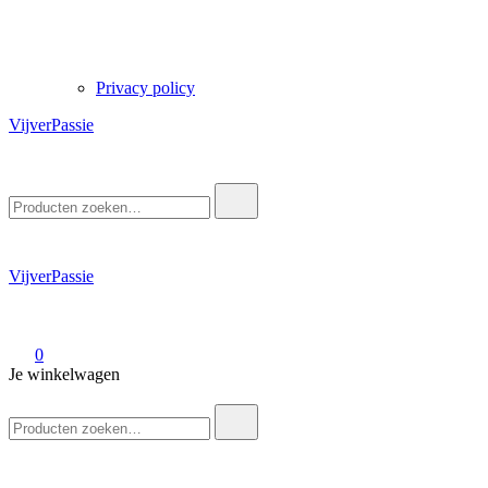
Privacy policy
VijverPassie
Zoek
naar:
VijverPassie
0
Je winkelwagen
Zoek
naar: