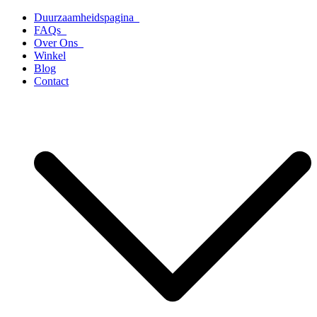
Ga
Duurzaamheidspagina
naar
FAQs
de
Over Ons
inhoud
Winkel
Blog
Contact