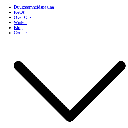
Ga
Duurzaamheidspagina
naar
FAQs
de
Over Ons
inhoud
Winkel
Blog
Contact