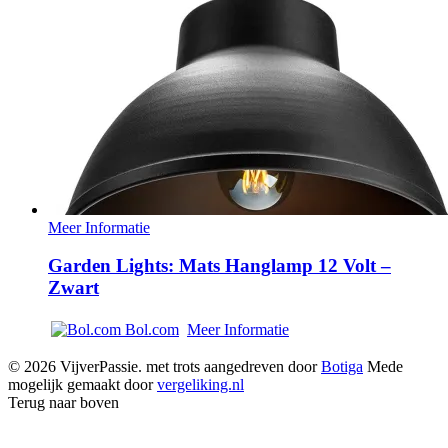
Meer Informatie
Garden Lights: Mats Hanglamp 12 Volt –
Zwart
Bol.com
Meer Informatie
© 2026 VijverPassie. met trots aangedreven door
Botiga
Mede
mogelijk gemaakt door
vergeliking.nl
Terug naar boven