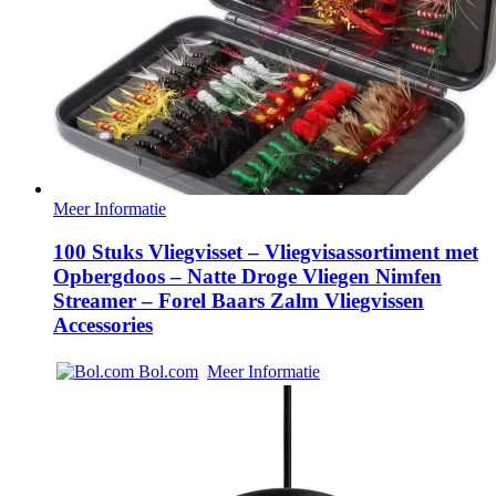
Meer Informatie
100 Stuks Vliegvisset – Vliegvisassortiment met
Opbergdoos – Natte Droge Vliegen Nimfen
Streamer – Forel Baars Zalm Vliegvissen
Accessories
Bol.com
Meer Informatie