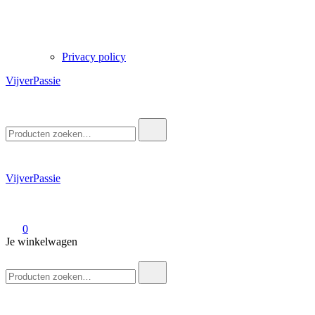
Privacy policy
VijverPassie
Zoek
naar:
VijverPassie
0
Je winkelwagen
Zoek
naar: