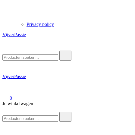
Privacy policy
VijverPassie
Zoek
naar:
VijverPassie
0
Je winkelwagen
Zoek
naar: