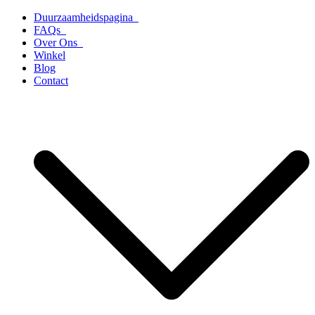
Ga
Duurzaamheidspagina
naar
FAQs
de
Over Ons
inhoud
Winkel
Blog
Contact