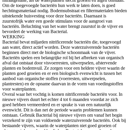
nitraatgehalte, als de waterplanten slecht groeien en algen ontstaan.
Om de toegevoegde bacteriën hun werk te laten doen, is goed
hechtingsmateriaal nodig. Bodemsubstraat en filtermaterialen bieden
uitstekende huisvesting voor deze bacteriën. Daarnaast is
zuurstofrijk water een goede stimulans voor de aangroei van
bacteriën. Beluchting van het water brengt zuurstof in de vijver en
bevordert de werking van Bacterial.
WERKING
Bacterial bevat miljarden nitrificerende bacteriën die, toegevoegd
aan water, direct actief worden. Deze waterzuiverende bacteriën
beginnen direct met de biologische schoonmaak van de vijver.
Bacteriën spelen een belangrijke rol bij het afbreken van organisch
afval dat ontstaat door visvoerresten, uitwerpselen, afstervende
planten en bodemvuil. Ze zorgen voor een heldere vijver waarin de
planten goed groeien en er een biologisch evenwicht is tussen het
aanbod van organische stoffen (voerresten, uitwerpselen,
plantresten) en de opname daarvan in de vorm van voedingstoffen
voor waterplanten.
Overal waar het vochtig is komen nitrificerende bacteriën voor. In
nieuwe vijvers duurt het echter 4 tot 6 maanden voordat ze zich
goed hebben vermeerderd en er sprake is van een natuurlijk
evenwicht. Dit is dan net de periode waarin problemen kunnen
ontstaan. Gebruik Bacterial bij nieuwe vijvers om vanaf het begin
verzekerd te zijn van voldoende waterzuiverende bacteriën. Ook bij
bestaande vijvers, waarin de waterplanten niet goed groeien of