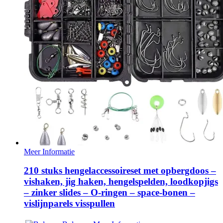
Meer Informatie
210 stuks hengelaccessoireset met opbergdoos –
vishaken, jig haken, hengelspelden, loodkopjigs
– zinker slides – O-ringen – space-bonen –
vislijnparels visspullen