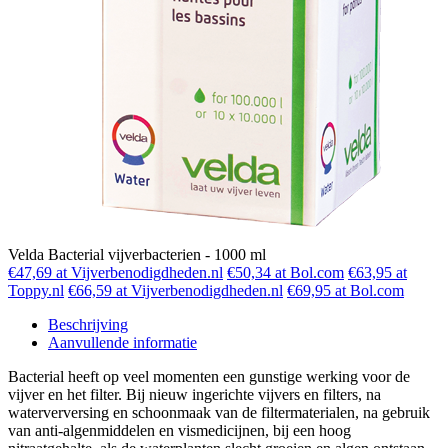
Velda Bacterial vijverbacterien - 1000 ml
€47,69 at Vijverbenodigdheden.nl
€50,34 at Bol.com
€63,95 at
Toppy.nl
€66,59 at Vijverbenodigdheden.nl
€69,95 at Bol.com
Beschrijving
Aanvullende informatie
Bacterial heeft op veel momenten een gunstige werking voor de
vijver en het filter. Bij nieuw ingerichte vijvers en filters, na
waterverversing en schoonmaak van de filtermaterialen, na gebruik
van anti-algenmiddelen en vismedicijnen, bij een hoog