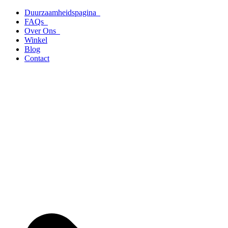
Ga
Duurzaamheidspagina
naar
FAQs
de
Over Ons
inhoud
Winkel
Blog
Contact