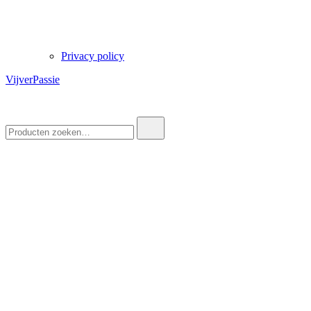
Privacy policy
VijverPassie
Zoek
naar: