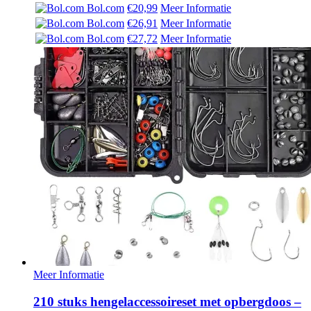
prijs
prijs
Bol.com
€20,99
Meer Informatie
was:
is:
Bol.com
€26,91
Meer Informatie
€ 22,49.
€ 20,99.
Bol.com
€27,72
Meer Informatie
Meer Informatie
210 stuks hengelaccessoireset met opbergdoos –