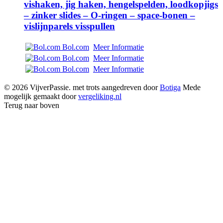
vishaken, jig haken, hengelspelden, loodkopjigs
– zinker slides – O-ringen – space-bonen –
vislijnparels visspullen
Bol.com
Meer Informatie
Bol.com
Meer Informatie
Bol.com
Meer Informatie
© 2026 VijverPassie. met trots aangedreven door
Botiga
Mede
mogelijk gemaakt door
vergeliking.nl
Terug naar boven