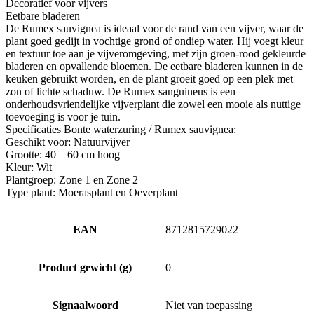
Decoratief voor vijvers
Eetbare bladeren
De Rumex sauvignea is ideaal voor de rand van een vijver, waar de
plant goed gedijt in vochtige grond of ondiep water. Hij voegt kleur
en textuur toe aan je vijveromgeving, met zijn groen-rood gekleurde
bladeren en opvallende bloemen. De eetbare bladeren kunnen in de
keuken gebruikt worden, en de plant groeit goed op een plek met
zon of lichte schaduw. De Rumex sanguineus is een
onderhoudsvriendelijke vijverplant die zowel een mooie als nuttige
toevoeging is voor je tuin.
Specificaties Bonte waterzuring / Rumex sauvignea:
Geschikt voor: Natuurvijver
Grootte: 40 – 60 cm hoog
Kleur: Wit
Plantgroep: Zone 1 en Zone 2
Type plant: Moerasplant en Oeverplant
EAN
8712815729022
Product gewicht (g)
0
Signaalwoord
Niet van toepassing