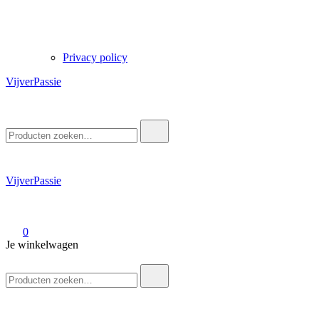
Privacy policy
VijverPassie
Zoek
naar:
VijverPassie
0
Je winkelwagen
Zoek
naar: