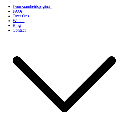
Ga
Duurzaamheidspagina
naar
FAQs
de
Over Ons
inhoud
Winkel
Blog
Contact