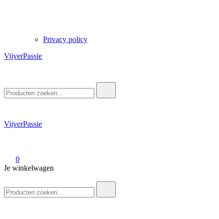
Privacy policy
VijverPassie
Zoek
naar:
VijverPassie
0
Je winkelwagen
Zoek
naar: