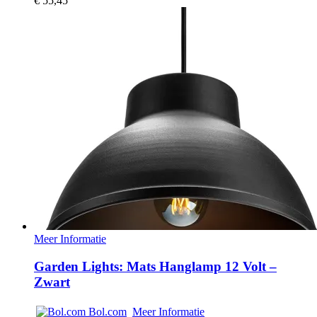
€
55,45
Meer Informatie
Garden Lights: Mats Hanglamp 12 Volt –
Zwart
Bol.com
Meer Informatie