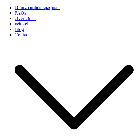
Ga
Duurzaamheidspagina
naar
FAQs
de
Over Ons
inhoud
Winkel
Blog
Contact