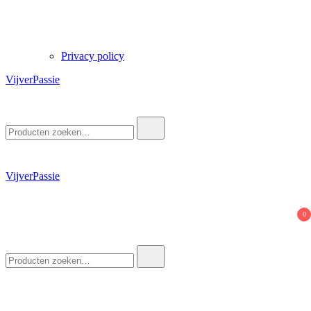
Privacy policy
VijverPassie
Zoek
naar:
VijverPassie
0
Zoek
naar: