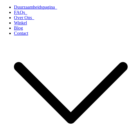
Ga
Duurzaamheidspagina
naar
FAQs
de
Over Ons
inhoud
Winkel
Blog
Contact