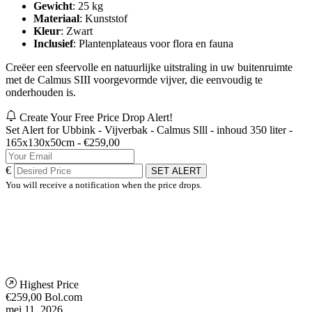
Gewicht
: 25 kg
Materiaal
: Kunststof
Kleur
: Zwart
Inclusief
: Plantenplateaus voor flora en fauna
Creëer een sfeervolle en natuurlijke uitstraling in uw buitenruimte
met de Calmus SIII voorgevormde vijver, die eenvoudig te
onderhouden is.
Create Your Free Price Drop Alert!
Set Alert for Ubbink - Vijverbak - Calmus Slll - inhoud 350 liter -
165x130x50cm - €259,00
€
SET ALERT
You will receive a notification when the price drops.
Highest Price
€259,00
Bol.com
mei 11, 2026