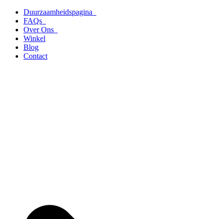
Ga
Duurzaamheidspagina
naar
FAQs
de
Over Ons
inhoud
Winkel
Blog
Contact