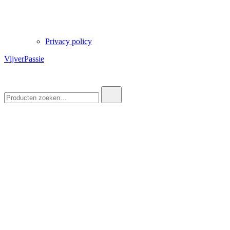
Privacy policy
VijverPassie
Zoek
naar: