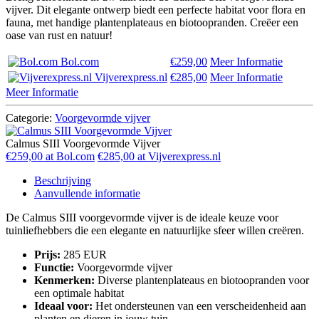
vijver. Dit elegante ontwerp biedt een perfecte habitat voor flora en
fauna, met handige plantenplateaus en biotoopranden. Creëer een
oase van rust en natuur!
Bol.com
€259,00
Meer Informatie
Vijverexpress.nl
€285,00
Meer Informatie
Meer Informatie
Categorie:
Voorgevormde vijver
Calmus SIII Voorgevormde Vijver
€259,00 at Bol.com
€285,00 at Vijverexpress.nl
Beschrijving
Aanvullende informatie
De Calmus SIII voorgevormde vijver is de ideale keuze voor
tuinliefhebbers die een elegante en natuurlijke sfeer willen creëren.
Prijs:
285 EUR
Functie:
Voorgevormde vijver
Kenmerken:
Diverse plantenplateaus en biotoopranden voor
een optimale habitat
Ideaal voor:
Het ondersteunen van een verscheidenheid aan
planten en dieren in jouw tuin