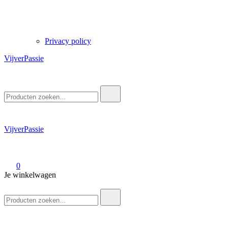
Privacy policy
VijverPassie
Zoek
naar:
VijverPassie
0
Je winkelwagen
Zoek
naar: