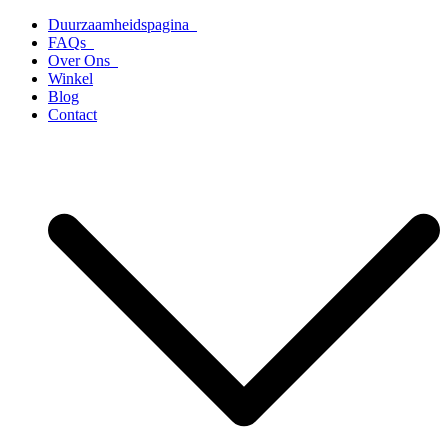
Ga
Duurzaamheidspagina
naar
FAQs
de
Over Ons
inhoud
Winkel
Blog
Contact