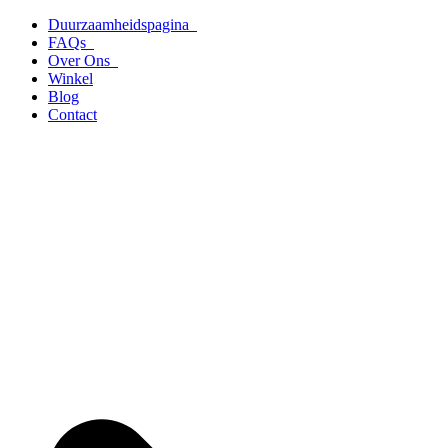
Ga
Duurzaamheidspagina
naar
FAQs
de
Over Ons
inhoud
Winkel
Blog
Contact