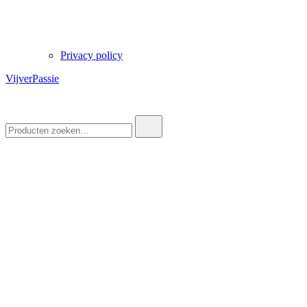
Privacy policy
VijverPassie
Zoek
naar: