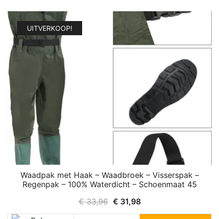
UITVERKOOP!
Waadpak met Haak – Waadbroek – Visserspak –
Regenpak – 100% Waterdicht – Schoenmaat 45
Oorspronkelijke
Huidige
€
33,96
€
31,98
prijs
prijs