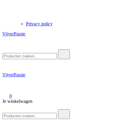
Privacy policy
VijverPassie
Zoek
naar:
VijverPassie
0
Je winkelwagen
Zoek
naar: