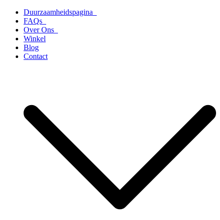
Ga
Duurzaamheidspagina
naar
FAQs
de
Over Ons
inhoud
Winkel
Blog
Contact