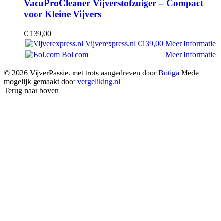
VacuProCleaner Vijverstofzuiger – Compact
voor Kleine Vijvers
€
139,00
Vijverexpress.nl
€139,00
Meer Informatie
Bol.com
Meer Informatie
© 2026 VijverPassie. met trots aangedreven door
Botiga
Mede
mogelijk gemaakt door
vergeliking.nl
Terug naar boven