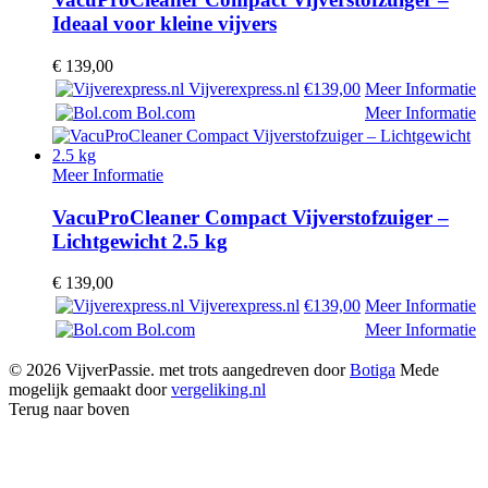
Ideaal voor kleine vijvers
€
139,00
Vijverexpress.nl
€139,00
Meer Informatie
Bol.com
Meer Informatie
Meer Informatie
VacuProCleaner Compact Vijverstofzuiger –
Lichtgewicht 2.5 kg
€
139,00
Vijverexpress.nl
€139,00
Meer Informatie
Bol.com
Meer Informatie
© 2026 VijverPassie. met trots aangedreven door
Botiga
Mede
mogelijk gemaakt door
vergeliking.nl
Terug naar boven