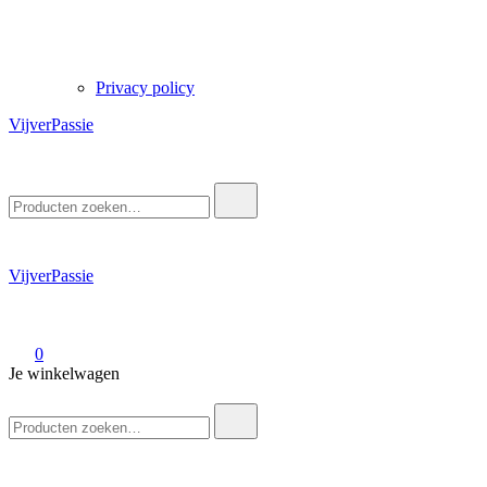
Privacy policy
VijverPassie
Zoek
naar:
VijverPassie
0
Je winkelwagen
Zoek
naar: