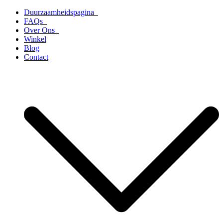
Ga
Duurzaamheidspagina
naar
FAQs
de
Over Ons
inhoud
Winkel
Blog
Contact