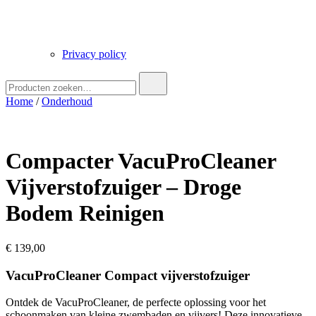
Privacy policy
Zoek
naar:
Home
/
Onderhoud
Compacter VacuProCleaner
Vijverstofzuiger – Droge
Bodem Reinigen
€
139,00
VacuProCleaner Compact vijverstofzuiger
Ontdek de VacuProCleaner, de perfecte oplossing voor het
schoonmaken van kleine zwembaden en vijvers! Deze innovatieve