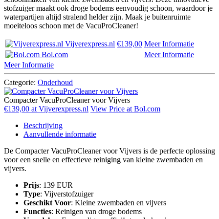
stofzuiger maakt ook droge bodems eenvoudig schoon, waardoor je
waterpartijen altijd stralend helder zijn. Maak je buitenruimte
moeiteloos schoon met de VacuProCleaner!
Vijverexpress.nl
€139,00
Meer Informatie
Bol.com
Meer Informatie
Meer Informatie
Categorie:
Onderhoud
Compacter VacuProCleaner voor Vijvers
€139,00 at Vijverexpress.nl
View Price at Bol.com
Beschrijving
Aanvullende informatie
De Compacter VacuProCleaner voor Vijvers is de perfecte oplossing
voor een snelle en effectieve reiniging van kleine zwembaden en
vijvers.
Prijs
: 139 EUR
Type
: Vijverstofzuiger
Geschikt Voor
: Kleine zwembaden en vijvers
Functies
: Reinigen van droge bodems