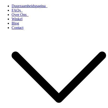
Ga
Duurzaamheidspagina
naar
FAQs
de
Over Ons
inhoud
Winkel
Blog
Contact