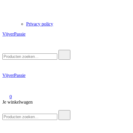
Privacy policy
VijverPassie
Zoek
naar:
VijverPassie
0
Je winkelwagen
Zoek
naar: