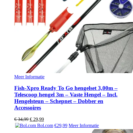
Meer Informatie
Fish-Xpro Ready To Go hengelset 3,00m –
Telescoop hengel 3m – Vaste Hengel – Incl.
Hengelsteun – Schepnet – Dobber en
Accessoires
Oorspronkelijke
Huidige
€
34,99
€
29,99
prijs
prijs
Bol.com
€29,99
Meer Informatie
was:
is: