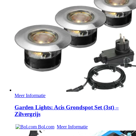
€ 34,99.
€ 29,99.
Meer Informatie
Garden Lights: Acis Grondspot Set (3st) –
Zilvergrijs
Bol.com
Meer Informatie