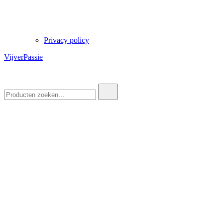
Privacy policy
VijverPassie
Zoek
naar: