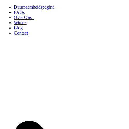
Ga
Duurzaamheidspagina
naar
FAQs
de
Over Ons
inhoud
Winkel
Blog
Contact