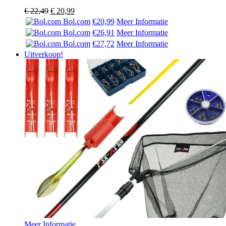
Oorspronkelijke
Huidige
€
22,49
€
20,99
prijs
prijs
Bol.com
€20,99
Meer Informatie
was:
is:
Bol.com
€26,91
Meer Informatie
€ 22,49.
€ 20,99.
Bol.com
€27,72
Meer Informatie
Uitverkoop!
Meer Informatie