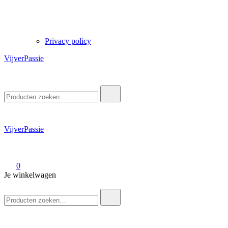
Privacy policy
VijverPassie
Zoek
naar:
VijverPassie
0
Je winkelwagen
Zoek
naar: