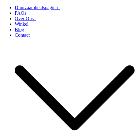
Ga
Duurzaamheidspagina
naar
FAQs
de
Over Ons
inhoud
Winkel
Blog
Contact