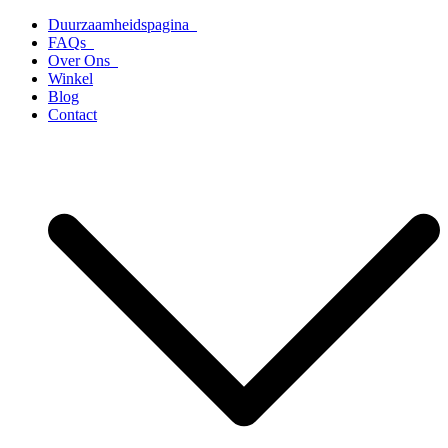
Ga
Duurzaamheidspagina
naar
FAQs
de
Over Ons
inhoud
Winkel
Blog
Contact