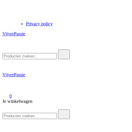
Privacy policy
VijverPassie
Zoek
naar:
VijverPassie
0
Je winkelwagen
Zoek
naar: