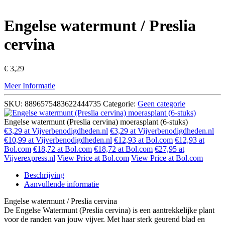
Engelse watermunt / Preslia
cervina
€
3,29
Meer Informatie
SKU:
8896575483622444735
Categorie:
Geen categorie
Engelse watermunt (Preslia cervina) moerasplant (6-stuks)
€3,29 at Vijverbenodigdheden.nl
€3,29 at Vijverbenodigdheden.nl
€10,99 at Vijverbenodigdheden.nl
€12,93 at Bol.com
€12,93 at
Bol.com
€18,72 at Bol.com
€18,72 at Bol.com
€27,95 at
Vijverexpress.nl
View Price at Bol.com
View Price at Bol.com
Beschrijving
Aanvullende informatie
Engelse watermunt / Preslia cervina
De Engelse Watermunt (Preslia cervina) is een aantrekkelijke plant
voor de randen van jouw vijver. Met haar sterk geurend blad en