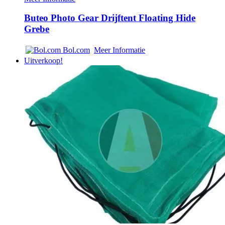
Buteo Photo Gear Drijftent Floating Hide
Grebe
Bol.com
Meer Informatie
Uitverkoop!