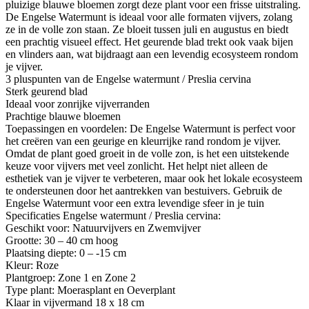
pluizige blauwe bloemen zorgt deze plant voor een frisse uitstraling.
De Engelse Watermunt is ideaal voor alle formaten vijvers, zolang
ze in de volle zon staan. Ze bloeit tussen juli en augustus en biedt
een prachtig visueel effect. Het geurende blad trekt ook vaak bijen
en vlinders aan, wat bijdraagt aan een levendig ecosysteem rondom
je vijver.
3 pluspunten van de Engelse watermunt / Preslia cervina
Sterk geurend blad
Ideaal voor zonrijke vijverranden
Prachtige blauwe bloemen
Toepassingen en voordelen: De Engelse Watermunt is perfect voor
het creëren van een geurige en kleurrijke rand rondom je vijver.
Omdat de plant goed groeit in de volle zon, is het een uitstekende
keuze voor vijvers met veel zonlicht. Het helpt niet alleen de
esthetiek van je vijver te verbeteren, maar ook het lokale ecosysteem
te ondersteunen door het aantrekken van bestuivers. Gebruik de
Engelse Watermunt voor een extra levendige sfeer in je tuin
Specificaties Engelse watermunt / Preslia cervina:
Geschikt voor: Natuurvijvers en Zwemvijver
Grootte: 30 – 40 cm hoog
Plaatsing diepte: 0 – -15 cm
Kleur: Roze
Plantgroep: Zone 1 en Zone 2
Type plant: Moerasplant en Oeverplant
Klaar in vijvermand 18 x 18 cm