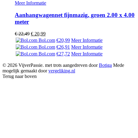
Meer Informatie
Aanhangwagennet fijnmazig, groen 2.00 x 4.00
meter
Oorspronkelijke
Huidige
€
22,49
€
20,99
prijs
prijs
Bol.com
€20,99
Meer Informatie
was:
is:
Bol.com
€26,91
Meer Informatie
€ 22,49.
€ 20,99.
Bol.com
€27,72
Meer Informatie
© 2026 VijverPassie. met trots aangedreven door
Botiga
Mede
mogelijk gemaakt door
vergeliking.nl
Terug naar boven