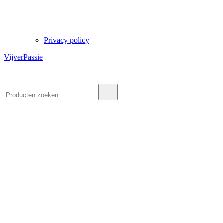
Privacy policy
VijverPassie
Zoek
naar: