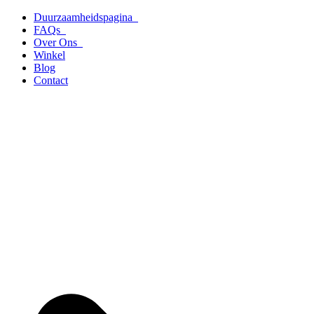
Ga
Duurzaamheidspagina
naar
FAQs
de
Over Ons
inhoud
Winkel
Blog
Contact