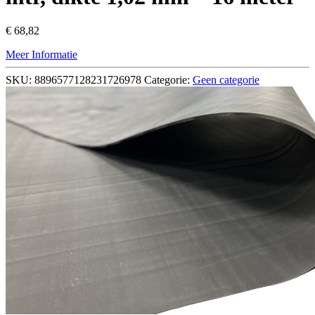
€
68,82
Meer Informatie
SKU:
8896577128231726978
Categorie:
Geen categorie