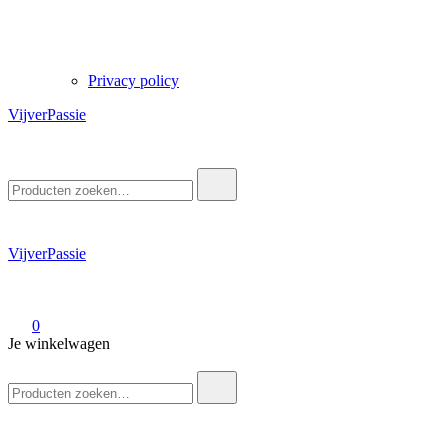
Privacy policy
VijverPassie
Zoek
naar:
VijverPassie
0
Je winkelwagen
Zoek
naar: