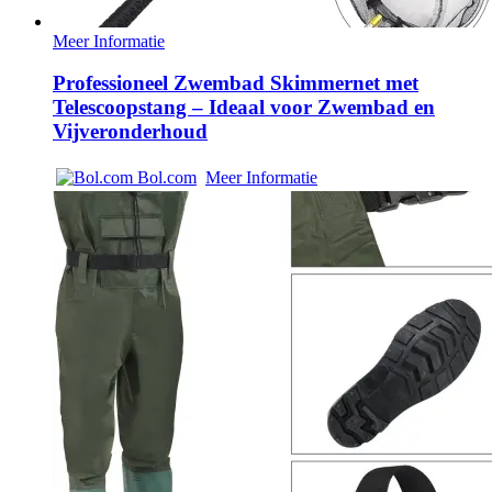
Meer Informatie
Professioneel Zwembad Skimmernet met
Telescoopstang – Ideaal voor Zwembad en
Vijveronderhoud
Bol.com
Meer Informatie