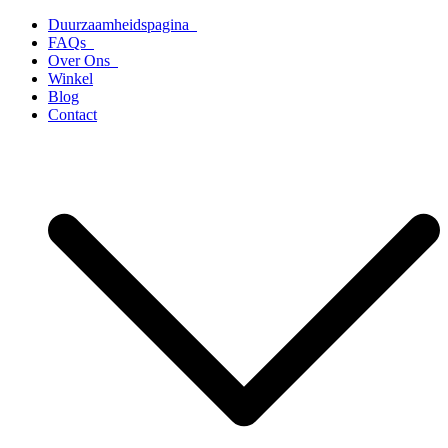
Ga
Duurzaamheidspagina
naar
FAQs
de
Over Ons
inhoud
Winkel
Blog
Contact