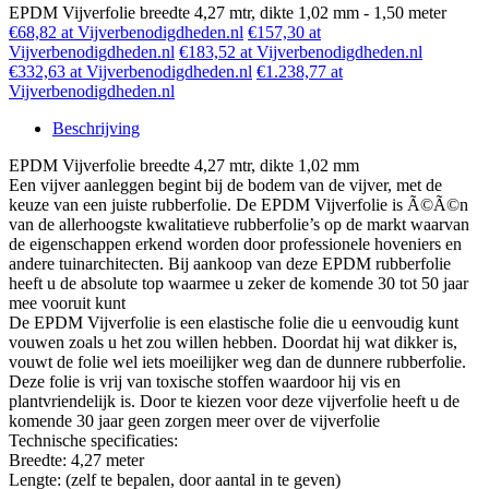
EPDM Vijverfolie breedte 4,27 mtr, dikte 1,02 mm - 1,50 meter
€68,82 at Vijverbenodigdheden.nl
€157,30 at
Vijverbenodigdheden.nl
€183,52 at Vijverbenodigdheden.nl
€332,63 at Vijverbenodigdheden.nl
€1.238,77 at
Vijverbenodigdheden.nl
Beschrijving
EPDM Vijverfolie breedte 4,27 mtr, dikte 1,02 mm
Een vijver aanleggen begint bij de bodem van de vijver, met de
keuze van een juiste rubberfolie. De EPDM Vijverfolie is Ã©Ã©n
van de allerhoogste kwalitatieve rubberfolie’s op de markt waarvan
de eigenschappen erkend worden door professionele hoveniers en
andere tuinarchitecten. Bij aankoop van deze EPDM rubberfolie
heeft u de absolute top waarmee u zeker de komende 30 tot 50 jaar
mee vooruit kunt
De EPDM Vijverfolie is een elastische folie die u eenvoudig kunt
vouwen zoals u het zou willen hebben. Doordat hij wat dikker is,
vouwt de folie wel iets moeilijker weg dan de dunnere rubberfolie.
Deze folie is vrij van toxische stoffen waardoor hij vis en
plantvriendelijk is. Door te kiezen voor deze vijverfolie heeft u de
komende 30 jaar geen zorgen meer over de vijverfolie
Technische specificaties:
Breedte: 4,27 meter
Lengte: (zelf te bepalen, door aantal in te geven)