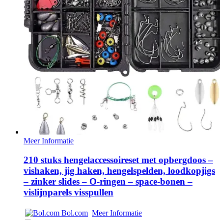
Meer Informatie
210 stuks hengelaccessoireset met opbergdoos –
vishaken, jig haken, hengelspelden, loodkopjigs
– zinker slides – O-ringen – space-bonen –
vislijnparels visspullen
Bol.com
Meer Informatie