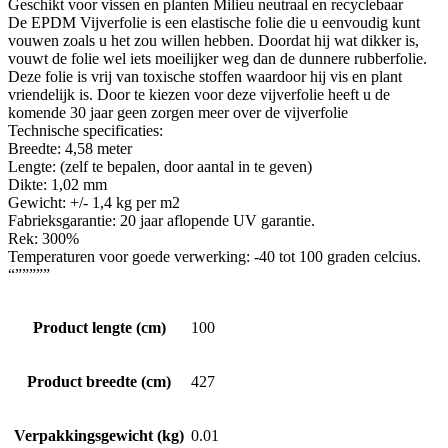
Geschikt voor vissen en planten Milieu neutraal en recyclebaar
De EPDM Vijverfolie is een elastische folie die u eenvoudig kunt
vouwen zoals u het zou willen hebben. Doordat hij wat dikker is,
vouwt de folie wel iets moeilijker weg dan de dunnere rubberfolie.
Deze folie is vrij van toxische stoffen waardoor hij vis en plant
vriendelijk is. Door te kiezen voor deze vijverfolie heeft u de
komende 30 jaar geen zorgen meer over de vijverfolie
Technische specificaties:
Breedte: 4,58 meter
Lengte: (zelf te bepalen, door aantal in te geven)
Dikte: 1,02 mm
Gewicht: +/- 1,4 kg per m2
Fabrieksgarantie: 20 jaar aflopende UV garantie.
Rek: 300%
Temperaturen voor goede verwerking: -40 tot 100 graden celcius.
“”””””
Product lengte (cm)
100
Product breedte (cm)
427
Verpakkingsgewicht (kg)
0.01