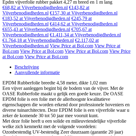
Epdm vijverfolie rubber pakket 4,27 m breed en 1 m lang
€68,82 at Vijverbenodigdheden.nl
€143,82 at
Vijverbenodigdheden.nl
€157,30 at Vijverbenodigdheden.nl
€183,52 at Vijverbenodigdheden.nl
€245,79 at
Vijverbenodigdheden.nl
€414,62 at Vijverbenodigdheden.nl
€655,43 at Vijverbenodigdheden.nl
€705,67 at
Vijverbenodigdheden.nl
€1.411,34 at Vijverbenodigdheden.nl
€1.764,18 at Vijverbenodigdheden.nl
€2.117,02 at
Vijverbenodigdheden.nl
View Price at Bol.com
View Price at
Bol.com
View Price at Bol.com
View Price at Bol.com
View Price
at Bol.com
View Price at Bol.com
Beschrijving
Aanvullende informatie
EPDM Rubberfolie breedte 4,58 meter, dikte 1,02 mm
Een vijver aanleggen begint bij de bodem van de vijver. Met de
OASE Rubberfolie maakt u gelijk een goede keuze. De OASE
EPDM folie is een folie met de allerhoogste kwalitatieve
eigenschappen die worden erkend door professionele hoveniers en
diverse tuinarchitecten. Deze EPDM folie is een vijverfolie waar u
zeker de komende 30 tot 50 jaar mee vooruit kunt.
Met deze folie heeft u een solide en milieuvriendelijke vijverfolie
welke zich kenmerkt met de volgende voordelen:
Ozonbestendig UV-bestendig Zeer duurzaam (garantie 20 jaar)