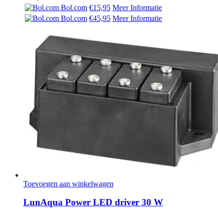
Bol.com
€15,95
Meer Informatie
Bol.com
€45,95
Meer Informatie
Toevoegen aan winkelwagen
LunAqua Power LED driver 30 W