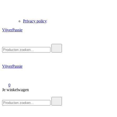
Privacy policy
VijverPassie
Zoek
naar:
VijverPassie
0
Je winkelwagen
Zoek
naar: