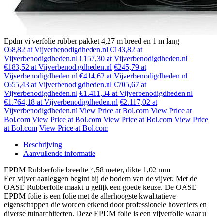
Epdm vijverfolie rubber pakket 4,27 m breed en 1 m lang
€68,82 at Vijverbenodigdheden.nl
€143,82 at
Vijverbenodigdheden.nl
€157,30 at Vijverbenodigdheden.nl
€183,52 at Vijverbenodigdheden.nl
€245,79 at
Vijverbenodigdheden.nl
€414,62 at Vijverbenodigdheden.nl
€655,43 at Vijverbenodigdheden.nl
€705,67 at
Vijverbenodigdheden.nl
€1.411,34 at Vijverbenodigdheden.nl
€1.764,18 at Vijverbenodigdheden.nl
€2.117,02 at
Vijverbenodigdheden.nl
View Price at Bol.com
View Price at
Bol.com
View Price at Bol.com
View Price at Bol.com
View Price
at Bol.com
View Price at Bol.com
Beschrijving
Aanvullende informatie
EPDM Rubberfolie breedte 4,58 meter, dikte 1,02 mm
Een vijver aanleggen begint bij de bodem van de vijver. Met de
OASE Rubberfolie maakt u gelijk een goede keuze. De OASE
EPDM folie is een folie met de allerhoogste kwalitatieve
eigenschappen die worden erkend door professionele hoveniers en
diverse tuinarchitecten. Deze EPDM folie is een vijverfolie waar u