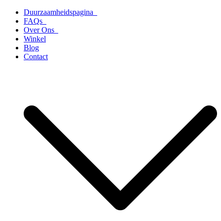
Ga
Duurzaamheidspagina
naar
FAQs
de
Over Ons
inhoud
Winkel
Blog
Contact