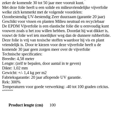
zeker de komende 30 tot 50 jaar mee vooruit kunt.
Met deze folie heeft u een solide en milieuvriendelijke vijverfolie
welke zich kenmerkt met de volgende voordelen:
Ozonbestendig UV-bestendig Zeer duurzaam (garantie 20 jaar)
Geschikt voor vissen en planten Milieu neutraal en recyclebaar
De EPDM Vijverfolie is een elastische folie die u eenvoudig kunt
vouwen zoals u het zou willen hebben. Doordat hij wat dikker is,
vouwt de folie wel iets moeilijker weg dan de dunnere rubberfolie.
Deze folie is vrij van toxische stoffen waardoor hij vis en plant
vriendelijk is. Door te kiezen voor deze vijverfolie heeft u de
komende 30 jaar geen zorgen meer over de vijverfolie
Technische specificaties:
Breedte: 4,58 meter
Lengte: (zelf te bepalen, door aantal in te geven)
Dikte: 1,02 mm
Gewicht: +/- 1,4 kg per m2
Fabrieksgarantie: 20 jaar aflopende UV garantie.
Rek: 300%
Temperaturen voor goede verwerking: -40 tot 100 graden celcius.
“”””””
Product lengte (cm)
100