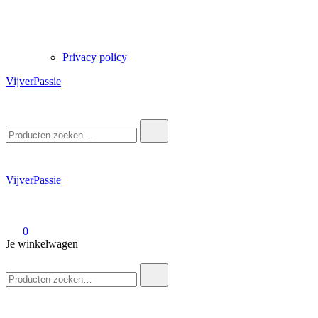
Privacy policy
VijverPassie
Zoek
naar:
VijverPassie
0
Je winkelwagen
Zoek
naar: