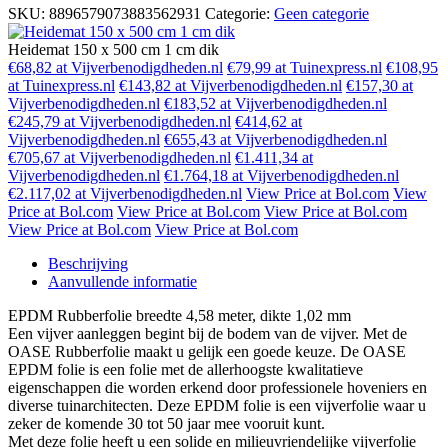
SKU:
8896579073883562931
Categorie:
Geen categorie
Heidemat 150 x 500 cm 1 cm dik
€68,82 at Vijverbenodigdheden.nl
€79,99 at Tuinexpress.nl
€108,95
at Tuinexpress.nl
€143,82 at Vijverbenodigdheden.nl
€157,30 at
Vijverbenodigdheden.nl
€183,52 at Vijverbenodigdheden.nl
€245,79 at Vijverbenodigdheden.nl
€414,62 at
Vijverbenodigdheden.nl
€655,43 at Vijverbenodigdheden.nl
€705,67 at Vijverbenodigdheden.nl
€1.411,34 at
Vijverbenodigdheden.nl
€1.764,18 at Vijverbenodigdheden.nl
€2.117,02 at Vijverbenodigdheden.nl
View Price at Bol.com
View
Price at Bol.com
View Price at Bol.com
View Price at Bol.com
View Price at Bol.com
View Price at Bol.com
Beschrijving
Aanvullende informatie
EPDM Rubberfolie breedte 4,58 meter, dikte 1,02 mm
Een vijver aanleggen begint bij de bodem van de vijver. Met de
OASE Rubberfolie maakt u gelijk een goede keuze. De OASE
EPDM folie is een folie met de allerhoogste kwalitatieve
eigenschappen die worden erkend door professionele hoveniers en
diverse tuinarchitecten. Deze EPDM folie is een vijverfolie waar u
zeker de komende 30 tot 50 jaar mee vooruit kunt.
Met deze folie heeft u een solide en milieuvriendelijke vijverfolie