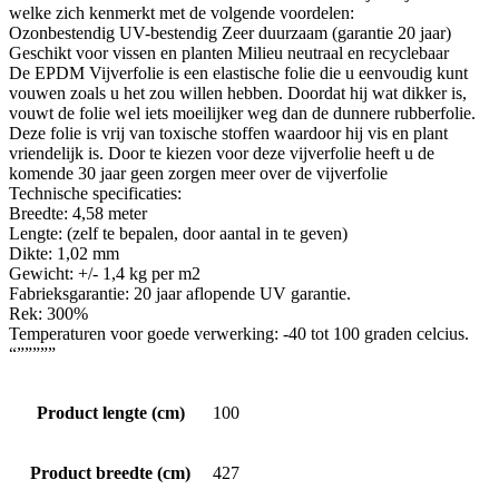
welke zich kenmerkt met de volgende voordelen:
Ozonbestendig UV-bestendig Zeer duurzaam (garantie 20 jaar)
Geschikt voor vissen en planten Milieu neutraal en recyclebaar
De EPDM Vijverfolie is een elastische folie die u eenvoudig kunt
vouwen zoals u het zou willen hebben. Doordat hij wat dikker is,
vouwt de folie wel iets moeilijker weg dan de dunnere rubberfolie.
Deze folie is vrij van toxische stoffen waardoor hij vis en plant
vriendelijk is. Door te kiezen voor deze vijverfolie heeft u de
komende 30 jaar geen zorgen meer over de vijverfolie
Technische specificaties:
Breedte: 4,58 meter
Lengte: (zelf te bepalen, door aantal in te geven)
Dikte: 1,02 mm
Gewicht: +/- 1,4 kg per m2
Fabrieksgarantie: 20 jaar aflopende UV garantie.
Rek: 300%
Temperaturen voor goede verwerking: -40 tot 100 graden celcius.
“”””””
Product lengte (cm)
100
Product breedte (cm)
427