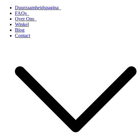
Ga
Duurzaamheidspagina
naar
FAQs
de
Over Ons
inhoud
Winkel
Blog
Contact